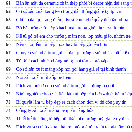
61
Bàn ăn mặt đá ceramic chân thép phối bi decor hiện đại sang 
62
Cơ sở sản xuất băng keo trong dán thùng giá rẻ tại tphcm
63
Ghế makeup, trang điểm, livestream, ghế quầy tiếp tân nhựa 
64
Bộ bàn tròn cafe tiếp khách màu trắng ghế nhựa xanh mint
65
Kệ tủ gỗ trẻ em cho trường mầm non, lớp mẫu giáo, nhóm trẻ
66
Nên chọn làm tủ bếp inox hay tủ bếp gỗ bền hơn
67
Chuyên sơn nhà trọn gói tại đan phượng - sửa nhà - thiết kế nội
68
Túi khí cách nhiệt chống nóng mái tôn tại gò vấp
69
Cơ sở sản xuất màng xốp hơi gói hàng giá rẻ tại bình thạnh
70
Nơi sản xuất mút xốp pe foam
71
Dịch vụ thợ sơn nhà sửa nhà trọn gói tại đông hà nội
72
Kinh nghiệm chọn vật liệu làm tủ bếp cần biết - thiết kế tủ bếp
73
Bí quyết làm tủ bếp đẹp rẻ cách chọn đơn vị thi công uy tín
74
Công ty sản xuất màng pe quấn hàng hóa
75
Thiết kế thi công tủ bếp nội thất tại chương mỹ giá rẻ uy tín - 
76
Dịch vụ sơn nhà - sửa nhà trọn gói giá rẻ uy tín tại gia lâm hà 