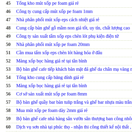
45
Tổng kho mút xốp pe foam giá rẻ
46
Công ty cung cấp mút xốp pe foam 1mm
47
Nhà phân phối mút xốp eps cách nhiệt giá rẻ
48
Cung cấp bàn ghế gỗ mầm non giá tốt, uy tín, chất lượng cao
49
Công ty sản xuất tấm xốp eps chèn lót phụ kiện điện tử
50
Nhà phân phối mút xốp pe foam 20mm
51
Cần mua tấm xốp eps chèn lót hàng hóa ở đâu
52
Màng xốp bọc hàng giá rẻ tại tân bình
53
Bộ bàn ghế cafe tiếp khách bàn mặt đá ghế da chân mạ vàn
54
Tổng kho cung cấp băng dính giá rẻ
55
Màng xốp bọc hàng giá rẻ tại tân bình
56
Cơ sở sản xuất mút xốp pe foam 8mm
57
Bộ bàn ghế quầy bar bàn tulip trắng và ghế bar nhựa màu trắ
58
Mua mút xốp pe foam dày 2mm giá rẻ
59
Bộ bàn ghế cafe nhà hàng sân vườn sân thượng ban công nh
60
Dịch vụ sơn nhà tại phúc thọ - nhận thi công thiết kế nội thất ,