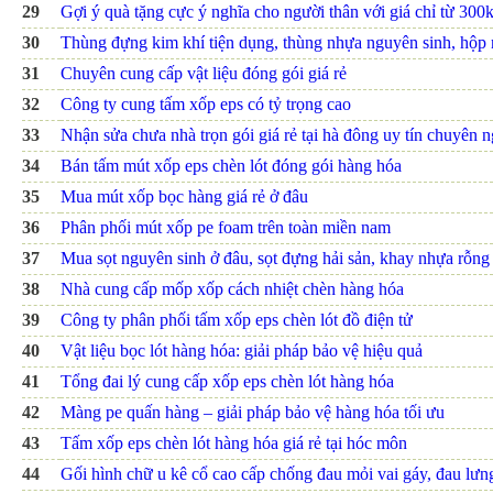
29
Gợi ý quà tặng cực ý nghĩa cho người thân với giá chỉ từ 300
30
Thùng đựng kim khí tiện dụng, thùng nhựa nguyên sinh, hộp 
31
Chuyên cung cấp vật liệu đóng gói giá rẻ
32
Công ty cung tấm xốp eps có tỷ trọng cao
33
Nhận sửa chưa nhà trọn gói giá rẻ tại hà đông uy tín chuyên 
34
Bán tấm mút xốp eps chèn lót đóng gói hàng hóa
35
Mua mút xốp bọc hàng giá rẻ ở đâu
36
Phân phối mút xốp pe foam trên toàn miền nam
37
Mua sọt nguyên sinh ở đâu, sọt đựng hải sản, khay nhựa rỗn
38
Nhà cung cấp mốp xốp cách nhiệt chèn hàng hóa
39
Công ty phân phối tấm xốp eps chèn lót đồ điện tử
40
Vật liệu bọc lót hàng hóa: giải pháp bảo vệ hiệu quả
41
Tổng đai lý cung cấp xốp eps chèn lót hàng hóa
42
Màng pe quấn hàng – giải pháp bảo vệ hàng hóa tối ưu
43
Tấm xốp eps chèn lót hàng hóa giá rẻ tại hóc môn
44
Gối hình chữ u kê cổ cao cấp chống đau mỏi vai gáy, đau lưn