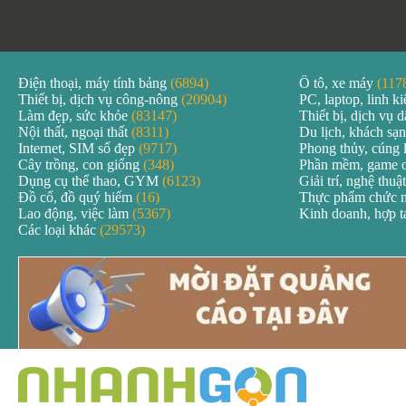
Điện thoại, máy tính bảng
(6894)
Ô tô, xe máy
(117
Thiết bị, dịch vụ công-nông
(20904)
PC, laptop, linh k
Làm đẹp, sức khỏe
(83147)
Thiết bị, dịch vụ
Nội thất, ngoại thất
(8311)
Du lịch, khách sạ
Internet, SIM số đẹp
(9717)
Phong thủy, cúng 
Cây trồng, con giống
(348)
Phần mềm, game 
Dụng cụ thể thao, GYM
(6123)
Giải trí, nghệ thuậ
Đồ cổ, đồ quý hiếm
(16)
Thực phẩm chức 
Lao động, việc làm
(5367)
Kinh doanh, hợp 
Các loại khác
(29573)