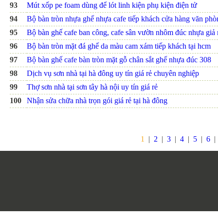
93
Mút xốp pe foam dùng để lót linh kiện phụ kiện điện tử
94
Bộ bàn tròn nhựa ghế nhựa cafe tiếp khách cửa hàng văn ph
95
Bộ bàn ghế cafe ban công, cafe sân vườn nhôm đúc nhựa giả
96
Bộ bàn tròn mặt đá ghế da màu cam xám tiếp khách tại hcm
97
Bộ bàn ghế cafe bàn tròn mặt gỗ chân sắt ghế nhựa đúc 308
98
Dịch vụ sơn nhà tại hà đông uy tín giá rẻ chuyên nghiệp
99
Thợ sơn nhà tại sơn tây hà nội uy tín giá rẻ
100
Nhận sửa chữa nhà trọn gói giá rẻ tại hà đông
1
|
2
|
3
|
4
|
5
|
6
|