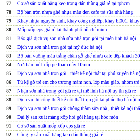
77
Cơ sở sản xuất băng keo trong dán thùng giá rẻ tại tphcm
78
Bộ bàn tròn nhựa ghế nhựa màu đen cafe trà sữa nhà hàng
79
Khay nhựa nguyên sinh, khay công nghiệp, khay bl001, kha
80
Mốp xốp eps giá rẻ tại thành phố hồ chí minh
81
Báo giá dịch vụ sơn nhà sửa nhà trọn gói tại mên linh hà nội
82
Dịch vụ sơn nhà trọn gói tại mỹ đức hà nội
83
Bộ bàn vuông màu trắng chân gỗ ghế nhựa cafe tiếp khách 3
84
Nơi bán mút xốp pe foam dày 10mm
85
Dịch vụ sơn nhà trọn gói - thiết kế nội thất tại phú xuyên hà nộ
86
Tủ kệ gỗ trẻ em cho trường mầm non, lớp mẫu giáo, nhóm trẻ
87
Nhận sơn nhà trọng gói giá rẻ tại mê linh hà nội uy tín giá rẻ
88
Dịch vụ thi công thiết kế nội thất trọn gói tại phúc thọ hà nội u
89
Dịch vụ sơn nhà trọn gói chống thâm sửa nhà , thiết kế nội thấ
90
Đại lý sản xuất màng xốp hơi gói hàng tại hóc môn
91
Cơ sở sản xuất mốp xốp eps giá rẻ
92
Công ty sản xuất băng keo dán thùng giá rẻ