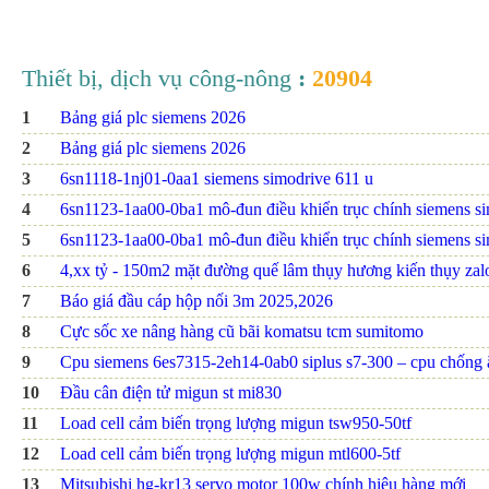
Thiết bị, dịch vụ công-nông
:
20904
1
Bảng giá plc siemens 2026
2
Bảng giá plc siemens 2026
3
6sn1118-1nj01-0aa1 siemens simodrive 611 u
4
6sn1123-1aa00-0ba1 mô-đun điều khiển trục chính siemens s
5
6sn1123-1aa00-0ba1 mô-đun điều khiển trục chính siemens s
6
4,xx tỷ - 150m2 mặt đường quế lâm thụy hương kiến thụy za
7
Báo giá đầu cáp hộp nối 3m 2025,2026
8
Cực sốc xe nâng hàng cũ bãi komatsu tcm sumitomo
9
Cpu siemens 6es7315-2eh14-0ab0 siplus s7-300 – cpu chống
10
Đầu cân điện tử migun st mi830
11
Load cell cảm biến trọng lượng migun tsw950-50tf
12
Load cell cảm biến trọng lượng migun mtl600-5tf
13
Mitsubishi hg-kr13 servo motor 100w chính hiệu hàng mới