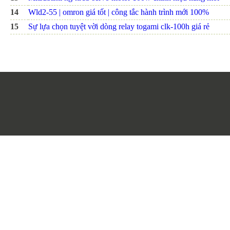
14
Wld2-55 | omron giá tốt | công tắc hành trình mới 100%
15
Sự lựa chọn tuyệt vời dòng relay togami clk-100h giá rẻ