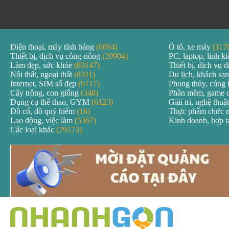
Điện thoại, máy tính bảng
(6894)
Ô tô, xe máy
(117
Thiết bị, dịch vụ công-nông
(20904)
PC, laptop, linh k
Làm đẹp, sức khỏe
(83147)
Thiết bị, dịch vụ
Nội thất, ngoại thất
(8311)
Du lịch, khách sạ
Internet, SIM số đẹp
(9717)
Phong thủy, cúng 
Cây trồng, con giống
(348)
Phần mềm, game 
Dụng cụ thể thao, GYM
(6123)
Giải trí, nghệ thuậ
Đồ cổ, đồ quý hiếm
(16)
Thực phẩm chức 
Lao động, việc làm
(5367)
Kinh doanh, hợp 
Các loại khác
(29573)