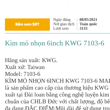
Ngày đăng
:
08/05/2021
Nơi giao dịch
:
Toàn quốc
Lượt xem
:
3133
Kìm mỏ nhọn 6inch KWG 7103-6
Hãng sản xuất: KWG.
Xuất xứ: Taiwan
Model: 7103-6
KÌM MỎ NHỌN 6INCH KWG 7103-6 MA
là sản phẩm cao cấp của thương hiệu KWG 
xuất tại Đài loan bằng công nghệ luyện kim 
chuẩn của CHLB Đức với chất lượng, độ b
đa dạng.ĐẶC ĐIỂM:Mũi dài để sử dụng tro