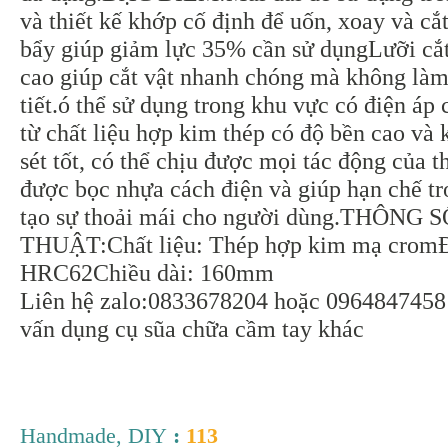
và thiết kế khớp cố định để uốn, xoay và c
bẩy giúp giảm lực 35% cần sử dụngLưỡi cắt
cao giúp cắt vật nhanh chóng mà không làm
tiết.ó thể sử dụng trong khu vực có điện á
từ chất liệu hợp kim thép có độ bền cao và
sét tốt, có thể chịu được mọi tác động của t
được bọc nhựa cách điện và giúp hạn chế tr
tạo sự thoải mái cho người dùng.THÔNG 
THUẬT:Chất liệu: Thép hợp kim mạ crom
HRC62Chiều dài: 160mm
Liên hệ zalo:0833678204 hoặc 0964847458 đ
vấn dụng cụ sũa chữa cầm tay khác
Handmade, DIY
:
113