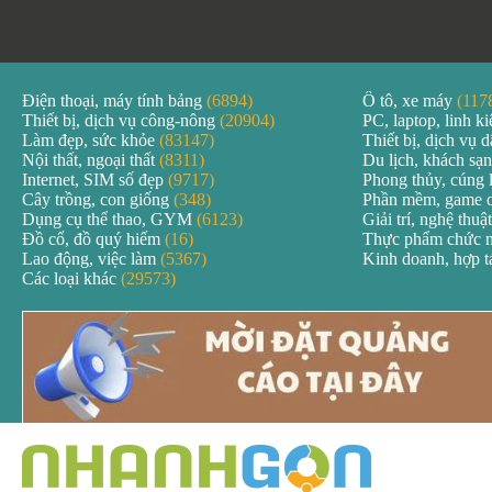
Điện thoại, máy tính bảng
(6894)
Ô tô, xe máy
(117
Thiết bị, dịch vụ công-nông
(20904)
PC, laptop, linh k
Làm đẹp, sức khỏe
(83147)
Thiết bị, dịch vụ
Nội thất, ngoại thất
(8311)
Du lịch, khách sạ
Internet, SIM số đẹp
(9717)
Phong thủy, cúng 
Cây trồng, con giống
(348)
Phần mềm, game 
Dụng cụ thể thao, GYM
(6123)
Giải trí, nghệ thuậ
Đồ cổ, đồ quý hiếm
(16)
Thực phẩm chức 
Lao động, việc làm
(5367)
Kinh doanh, hợp 
Các loại khác
(29573)