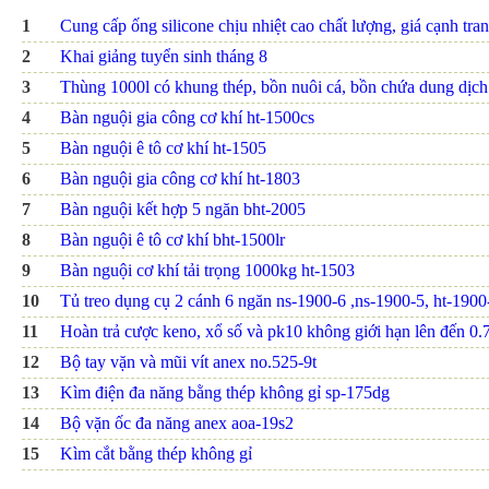
1
Cung cấp ống silicone chịu nhiệt cao chất lượng, giá cạnh tra
2
Khai giảng tuyển sinh tháng 8
3
Thùng 1000l có khung thép, bồn nuôi cá, bồn chứa dung dịch
4
Bàn nguội gia công cơ khí ht-1500cs
5
Bàn nguội ê tô cơ khí ht-1505
6
Bàn nguội gia công cơ khí ht-1803
7
Bàn nguội kết hợp 5 ngăn bht-2005
8
Bàn nguội ê tô cơ khí bht-1500lr
9
Bàn nguội cơ khí tải trọng 1000kg ht-1503
10
Tủ treo dụng cụ 2 cánh 6 ngăn ns-1900-6 ,ns-1900-5, ht-1900
11
Hoàn trả cược keno, xổ số và pk10 không giới hạn lên đến 0.
12
Bộ tay vặn và mũi vít anex no.525-9t
13
Kìm điện đa năng bằng thép không gỉ sp-175dg
14
Bộ vặn ốc đa năng anex aoa-19s2
15
Kìm cắt bằng thép không gỉ