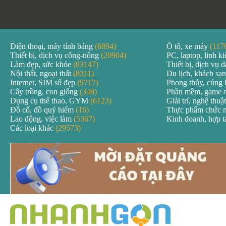
Điện thoại, máy tính bảng
(6894)
Ô tô, xe máy
(117
Thiết bị, dịch vụ công-nông
(20904)
PC, laptop, linh k
Làm đẹp, sức khỏe
(83147)
Thiết bị, dịch vụ
Nội thất, ngoại thất
(8311)
Du lịch, khách sạ
Internet, SIM số đẹp
(9717)
Phong thủy, cúng 
Cây trồng, con giống
(348)
Phần mềm, game 
Dụng cụ thể thao, GYM
(6123)
Giải trí, nghệ thuậ
Đồ cổ, đồ quý hiếm
(16)
Thực phẩm chức 
Lao động, việc làm
(5367)
Kinh doanh, hợp 
Các loại khác
(29573)