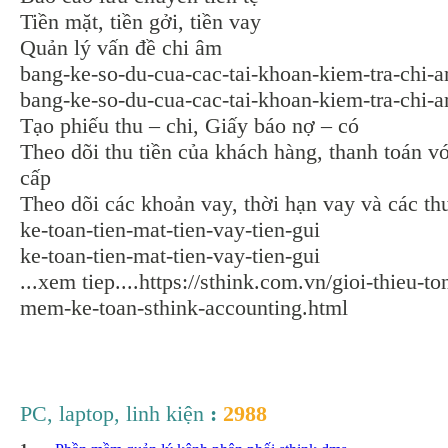
Tiền mặt, tiền gởi, tiền vay
Quản lý vấn đề chi âm
bang-ke-so-du-cua-cac-tai-khoan-kiem-tra-chi-
bang-ke-so-du-cua-cac-tai-khoan-kiem-tra-chi-
Tạo phiếu thu – chi, Giấy báo nợ – có
Theo dõi thu tiền của khách hàng, thanh toán v
cấp
Theo dõi các khoản vay, thời hạn vay và các th
ke-toan-tien-mat-tien-vay-tien-gui
ke-toan-tien-mat-tien-vay-tien-gui
...xem tiep....https://sthink.com.vn/gioi-thieu-t
mem-ke-toan-sthink-accounting.html
PC, laptop, linh kiện
:
2988