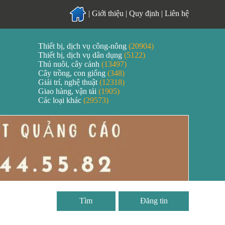
|
Giới thiệu
|
Quy định
|
Liên hệ
Thiết bị, dịch vụ công-nông
(20904)
Thiết bị, dịch vụ dân dụng
(5122)
Thú nuôi, cây cảnh
(13497)
Cây trồng, con giống
(348)
Giải trí, nghệ thuật
(12318)
Giao hàng, vận tải
(1905)
Các loại khác
(29573)
Đăng tin