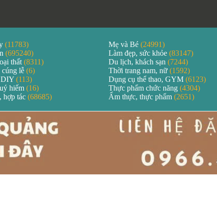
áy
(11783)
Mẹ và Bé
(24991)
ản
(695240)
Làm đẹp, sức khỏe
(83147)
oại thất
(8311)
Du lịch, khách sạn
(7244)
 cúng lễ
(6)
Thời trang nam, nữ
(1592)
 DIY
(113)
Dụng cụ thể thao, GYM
(6123)
quý hiếm
(16)
Thực phẩm chức năng
(4304)
, hợp tác
(68685)
Ẩm thực, thực phẩm
(2651)