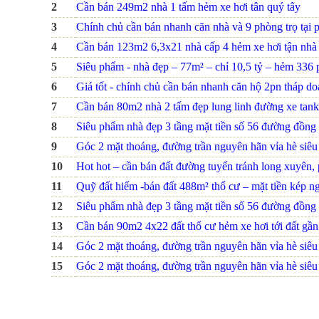
2
Cần bán 249m2 nhà 1 tấm hẻm xe hơi tân quý tây
3
Chính chủ cần bán nhanh căn nhà và 9 phòng trọ tại 
4
Cần bán 123m2 6,3x21 nhà cấp 4 hẻm xe hơi tận nhà
5
Siêu phẩm - nhà đẹp – 77m² – chỉ 10,5 tỷ – hẻm 336 ph
6
Giá tốt - chính chủ cần bán nhanh căn hộ 2pn tháp d
7
Cần bán 80m2 nhà 2 tấm đẹp lung linh đường xe tank
8
Siêu phẩm nhà đẹp 3 tầng mặt tiền số 56 đường đồng na
9
Góc 2 mặt thoáng, đường trần nguyên hãn vỉa hè siêu r
10
Hot hot – cần bán đất đường tuyến tránh long xuyên, p
11
Quỹ đất hiếm -bán đất 488m² thổ cư – mặt tiền kép ng
12
Siêu phẩm nhà đẹp 3 tầng mặt tiền số 56 đường đồng na
13
Cần bán 90m2 4x22 đất thổ cư hẻm xe hơi tới đất gầ
14
Góc 2 mặt thoáng, đường trần nguyên hãn vỉa hè siêu r
15
Góc 2 mặt thoáng, đường trần nguyên hãn vỉa hè siêu r