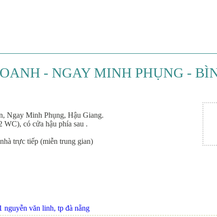
DOANH - NGAY MINH PHỤNG - BÌN
iền, Ngay Minh Phụng, Hậu Giang.
 2 WC), có cửa hậu phía sau .
à trực tiếp (miễn trung gian)
 nguyễn văn linh, tp đà nẵng