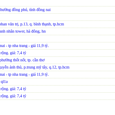
phường đồng phú, tỉnh đồng nai
an văn trị, p.13, q. bình thạnh, tp.hcm
oanh nhân tower, hà đông, hn
i - tp nha trang - giá 11,9 tỷ.
ộng. giá: 7,4 tỷ
hường thốt nốt, tp. cần thơ
uyễn ảnh thủ, p.trung mỹ tây, q.12, tp.hcm
i - tp nha trang - giá 11,9 tỷ.
n ql1a
ộng. giá: 7,4 tỷ
ộng. giá: 7,4 tỷ