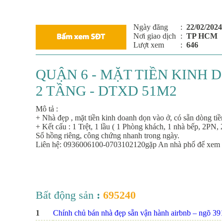
Ngày đăng
:
22/02/2024
Nơi giao dịch
:
TP HCM
Lượt xem
:
646
QUẬN 6 - MẶT TIỀN KINH 
2 TẦNG - DTXD 51M2
Mô tả :
+ Nhà đẹp , mặt tiền kinh doanh dọn vào ở, có sẵn dòng t
+ Kết cấu : 1 Trệt, 1 lầu ( 1 Phòng khách, 1 nhà bếp, 2PN,
Sổ hồng riêng, công chứng nhanh trong ngày.
Liên hệ: 0936006100-0703102120gặp An nhà phố để xem nh
Bất động sản
:
695240
1
Chính chủ bán nhà đẹp sẵn vận hành airbnb – ngõ 391