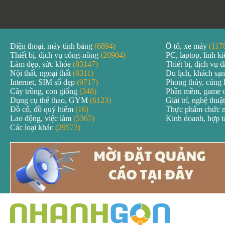
Điện thoại, máy tính bảng
(6894)
Ô tô, xe máy
(117
Thiết bị, dịch vụ công-nông
(20904)
PC, laptop, linh k
Làm đẹp, sức khỏe
(83147)
Thiết bị, dịch vụ
Nội thất, ngoại thất
(8311)
Du lịch, khách sạ
Internet, SIM số đẹp
(9717)
Phong thủy, cúng 
Cây trồng, con giống
(348)
Phần mềm, game 
Dụng cụ thể thao, GYM
(6123)
Giải trí, nghệ thuậ
Đồ cổ, đồ quý hiếm
(16)
Thực phẩm chức 
Lao động, việc làm
(5367)
Kinh doanh, hợp 
Các loại khác
(29573)