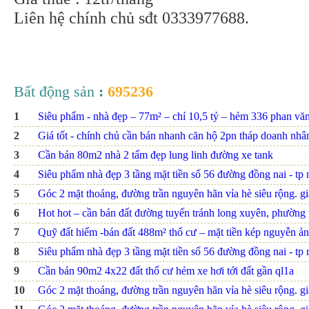
Liên hệ chính chủ sđt 0333977688.
Bất động sản
:
695236
1
Siêu phẩm - nhà đẹp – 77m² – chỉ 10,5 tỷ – hẻm 336 phan văn t
2
Giá tốt - chính chủ cần bán nhanh căn hộ 2pn tháp doanh nhâ
3
Cần bán 80m2 nhà 2 tấm đẹp lung linh đường xe tank
4
Siêu phẩm nhà đẹp 3 tầng mặt tiền số 56 đường đồng nai - tp nh
5
Góc 2 mặt thoáng, đường trần nguyên hãn vỉa hè siêu rộng. giá
6
Hot hot – cần bán đất đường tuyến tránh long xuyên, phường th
7
Quỹ đất hiếm -bán đất 488m² thổ cư – mặt tiền kép nguyễn ảnh
8
Siêu phẩm nhà đẹp 3 tầng mặt tiền số 56 đường đồng nai - tp nh
9
Cần bán 90m2 4x22 đất thổ cư hẻm xe hơi tới đất gần ql1a
10
Góc 2 mặt thoáng, đường trần nguyên hãn vỉa hè siêu rộng. giá