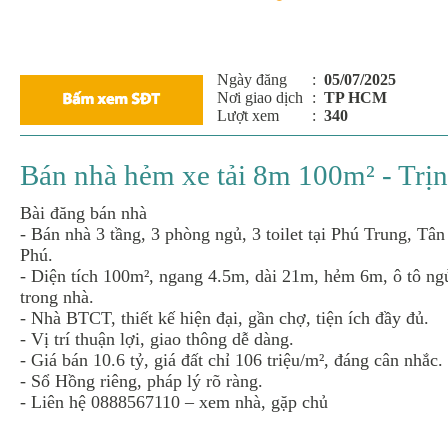
Ngày đăng
:
05/07/2025
Nơi giao dịch
:
TP HCM
Lượt xem
:
340
Bán nhà hẻm xe tải 8m 100m² - Trịn
Bài đăng bán nhà
- Bán nhà 3 tầng, 3 phòng ngủ, 3 toilet tại Phú Trung, Tân
Phú.
- Diện tích 100m², ngang 4.5m, dài 21m, hẻm 6m, ô tô ng
trong nhà.
- Nhà BTCT, thiết kế hiện đại, gần chợ, tiện ích đầy đủ.
- Vị trí thuận lợi, giao thông dễ dàng.
- Giá bán 10.6 tỷ, giá đất chỉ 106 triệu/m², đáng cân nhắc.
- Sổ Hồng riêng, pháp lý rõ ràng.
- Liên hệ 0888567110 – xem nhà, gặp chủ