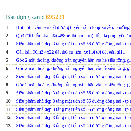
Bất động sản
:
695231
1
Hot hot – cần bán đất đường tuyến tránh long xuyên, phường th
2
Quỹ đất hiếm -bán đất 488m² thổ cư – mặt tiền kép nguyễn ảnh
3
Siêu phẩm nhà đẹp 3 tầng mặt tiền số 56 đường đồng nai - tp nh
4
Cần bán 90m2 4x22 đất thổ cư hẻm xe hơi tới đất gần ql1a
5
Góc 2 mặt thoáng, đường trần nguyên hãn vỉa hè siêu rộng. giá
6
Góc 2 mặt thoáng, đường trần nguyên hãn vỉa hè siêu rộng. giá
7
Siêu phẩm nhà đẹp 3 tầng mặt tiền số 56 đường đồng nai - tp nh
8
Góc 2 mặt thoáng, đường trần nguyên hãn vỉa hè siêu rộng. giá
9
Siêu phẩm nhà đẹp 3 tầng mặt tiền số 56 đường đồng nai - tp nh
10
Siêu phẩm nhà đẹp 3 tầng mặt tiền số 56 đường đồng nai - tp nh
11
Siêu phẩm nhà đẹp 3 tầng mặt tiền số 56 đường đồng nai - tp nh
12
Siêu phẩm nhà đẹp 3 tầng mặt tiền số 56 đường đồng nai - tp nh
13
Siêu phẩm nhà đẹp 3 tầng mặt tiền số 56 đường đồng nai - tp nh