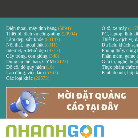
Điện thoại, máy tính bảng
(6894)
Ô tô, xe máy
(117
Thiết bị, dịch vụ công-nông
(20904)
PC, laptop, linh k
Làm đẹp, sức khỏe
(83147)
Thiết bị, dịch vụ
Nội thất, ngoại thất
(8311)
Du lịch, khách sạ
Internet, SIM số đẹp
(9717)
Phong thủy, cúng 
Cây trồng, con giống
(348)
Phần mềm, game 
Dụng cụ thể thao, GYM
(6123)
Giải trí, nghệ thuậ
Đồ cổ, đồ quý hiếm
(16)
Thực phẩm chức 
Lao động, việc làm
(5367)
Kinh doanh, hợp 
Các loại khác
(29573)