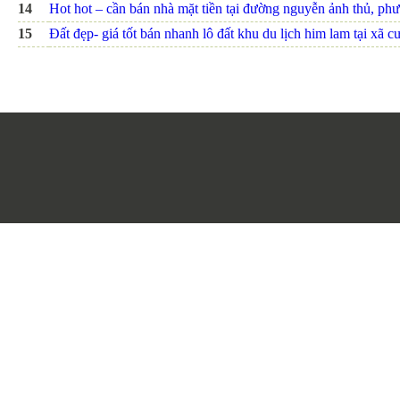
14
Hot hot – cần bán nhà mặt tiền tại đường nguyễn ảnh thủ, ph
15
Đất đẹp- giá tốt bán nhanh lô đất khu du lịch him lam tại xã c