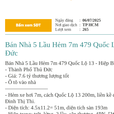
Ngày đăng
:
06/07/2025
Nơi giao dịch
:
TP HCM
Lượt xem
:
265
Bán Nhà 5 Lầu Hẻm 7m 479 Quốc Lộ
Đức
Bán Nhà 5 Lầu Hẻm 7m 479 Quốc Lộ 13 - Hiệp B
- Thành Phố Thủ Đức
- Giá: 7.6 tỷ thương lượng tốt
- Ô tô vào nhà
————————
- Hẻm xe hơi 7m, cách Quốc Lộ 13 200m, liền kề
Đinh Thị Thi.
- Diện tích: 4.5x11.2= 51m, diện tích sàn 193m