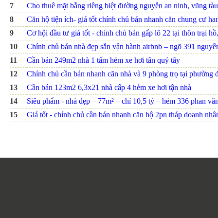
7
Cho thuê mặt bằng riêng biệt đường nguyễn an ninh, vũng tàu
8
Căn hộ tiện ích- giá tốt chính chủ bán nhanh căn chung cư h
9
Cơ hội đầu tư giá tốt - chính chủ bán gấp lô 22 tại thôn trại hồ
10
Chính chủ bán nhà đẹp sẵn vận hành airbnb – ngõ 391 nguyễn 
11
Cần bán 249m2 nhà 1 tấm hẻm xe hơi tân quý tây
12
Chính chủ cần bán nhanh căn nhà và 9 phòng trọ tại phường đ
13
Cần bán 123m2 6,3x21 nhà cấp 4 hẻm xe hơi tận nhà
14
Siêu phẩm - nhà đẹp – 77m² – chỉ 10,5 tỷ – hẻm 336 phan văn t
15
Giá tốt - chính chủ cần bán nhanh căn hộ 2pn tháp doanh nhâ