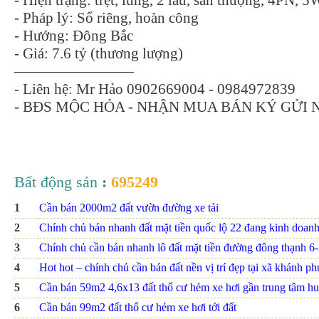
- Hiện trạng: trệt, lửng, 2 lầu, sân thượng, 4PN, 
- Pháp lý: Sổ riêng, hoàn công
- Hướng: Đông Bắc
- Giá: 7.6 tỷ (thương lượng)
————————
- Liên hệ: Mr Hảo 0902669004 - 0984972839
- BĐS MỘC HỎA - NHẬN MUA BÁN KÝ GỬI 
Bất động sản
:
695249
1
Cần bán 2000m2 đất vườn đường xe tải
2
Chính chủ bán nhanh đất mặt tiền quốc lộ 22 đang kinh doanh
3
Chính chủ cần bán nhanh lô đất mặt tiền đường đông thạnh 6
4
Hot hot – chính chủ cần bán đất nền vị trí đẹp tại xã khánh p
5
Cần bán 59m2 4,6x13 đất thổ cư hẻm xe hơi gần trung tâm hu
6
Cần bán 99m2 đất thổ cư hẻm xe hơi tới đất