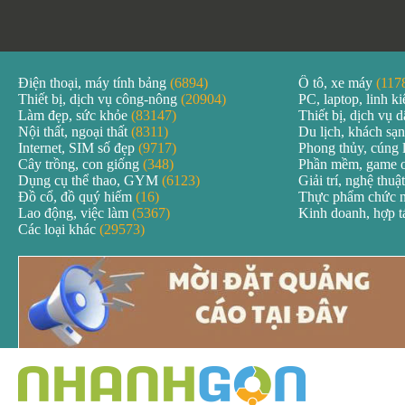
Điện thoại, máy tính bảng
(6894)
Ô tô, xe máy
(117
Thiết bị, dịch vụ công-nông
(20904)
PC, laptop, linh k
Làm đẹp, sức khỏe
(83147)
Thiết bị, dịch vụ
Nội thất, ngoại thất
(8311)
Du lịch, khách sạ
Internet, SIM số đẹp
(9717)
Phong thủy, cúng 
Cây trồng, con giống
(348)
Phần mềm, game 
Dụng cụ thể thao, GYM
(6123)
Giải trí, nghệ thuậ
Đồ cổ, đồ quý hiếm
(16)
Thực phẩm chức 
Lao động, việc làm
(5367)
Kinh doanh, hợp 
Các loại khác
(29573)