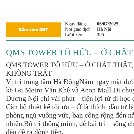
Ngày đăng
:
06/07/2025
Nơi giao dịch
:
Hà Nội
Lượt xem
:
395
QMS TOWER TỐ HỮU – Ở CHẤT
QMS TOWER TỐ HỮU – Ở CHẤT THẬT,
KHÔNG TRẬT
Vị trí trung tâm Hà ĐôngNằm ngay mặt đườ
kề Ga Metro Văn Khê và Aeon Mall.Di chu
Dương Nội chỉ vài phút – tiện lợi từ đi học 
Căn hộ thiết kế tối ưu – Ở là thích, đầu tư l
phòng ngủ vuông vức, ban công rộng đón nắ
nhiên.Bố trí thông minh, dễ bài trí – sống c
đều dễ ra dòng tiền.