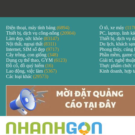
Điện thoại, máy tính bảng
(6894)
Ô tô, xe máy
(117
Thiết bị, dịch vụ công-nông
(20904)
PC, laptop, linh k
Làm đẹp, sức khỏe
(83147)
Thiết bị, dịch vụ
Nội thất, ngoại thất
(8311)
Du lịch, khách sạ
Internet, SIM số đẹp
(9717)
Phong thủy, cúng 
Cây trồng, con giống
(348)
Phần mềm, game 
Dụng cụ thể thao, GYM
(6123)
Giải trí, nghệ thuậ
Đồ cổ, đồ quý hiếm
(16)
Thực phẩm chức 
Lao động, việc làm
(5367)
Kinh doanh, hợp 
Các loại khác
(29573)