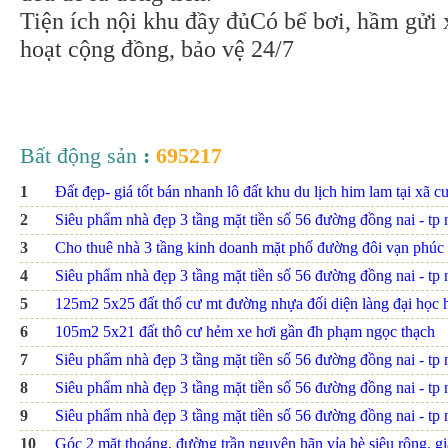
Tiện ích nội khu đầy đủCó bể bơi, hầm gửi x
hoạt cộng đồng, bảo vệ 24/7
Bất động sản
:
695217
1
Đất đẹp- giá tốt bán nhanh lô đất khu du lịch him lam tại xã c
2
Siêu phẩm nhà đẹp 3 tầng mặt tiền số 56 đường đồng nai - tp nh
3
Cho thuê nhà 3 tầng kinh doanh mặt phố đường đôi vạn phúc
4
Siêu phẩm nhà đẹp 3 tầng mặt tiền số 56 đường đồng nai - tp nh
5
125m2 5x25 đất thổ cư mt đường nhựa đối diện làng đại họ
6
105m2 5x21 đất thô cư hẻm xe hơi gần đh phạm ngọc thạch
7
Siêu phẩm nhà đẹp 3 tầng mặt tiền số 56 đường đồng nai - tp nh
8
Siêu phẩm nhà đẹp 3 tầng mặt tiền số 56 đường đồng nai - tp nh
9
Siêu phẩm nhà đẹp 3 tầng mặt tiền số 56 đường đồng nai - tp n
10
Góc 2 mặt thoáng, đường trần nguyên hãn vỉa hè siêu rộng. giá