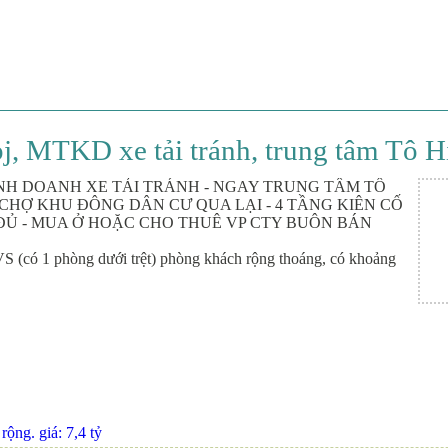
j, MTKD xe tải tránh, trung tâm Tô Hi
 KINH DOANH XE TẢI TRÁNH - NGAY TRUNG TÂM TÔ
T CHỢ KHU ĐÔNG DÂN CƯ QUA LẠI - 4 TẦNG KIÊN CỐ
G ĐỦ - MUA Ở HOẶC CHO THUÊ VP CTY BUÔN BÁN
 5VS (có 1 phòng dưới trệt) phòng khách rộng thoáng, có khoảng
ộng. giá: 7,4 tỷ