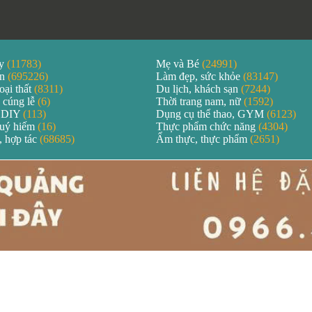
áy
(11783)
Mẹ và Bé
(24991)
ản
(695226)
Làm đẹp, sức khỏe
(83147)
oại thất
(8311)
Du lịch, khách sạn
(7244)
 cúng lễ
(6)
Thời trang nam, nữ
(1592)
 DIY
(113)
Dụng cụ thể thao, GYM
(6123)
quý hiếm
(16)
Thực phẩm chức năng
(4304)
, hợp tác
(68685)
Ẩm thực, thực phẩm
(2651)