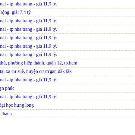
i - tp nha trang - giá 11,9 tỷ.
ộng. giá: 7,4 tỷ
i - tp nha trang - giá 11,9 tỷ.
i - tp nha trang - giá 11,9 tỷ.
i - tp nha trang - giá 11,9 tỷ.
i - tp nha trang - giá 11,9 tỷ.
i - tp nha trang - giá 11,9 tỷ.
 thủ, phường hiệp thành, quận 12, tp.hcm
tại xã cư suê, huyện cư m'gar, đắk lắk
i - tp nha trang - giá 11,9 tỷ.
vạn phúc
i - tp nha trang - giá 11,9 tỷ.
đại học hưng long
 thạch