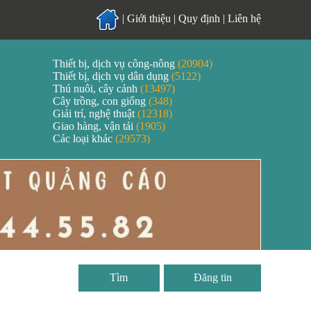
|
Giới thiệu
|
Quy định
|
Liên hệ
Thiết bị, dịch vụ công-nông
(20904)
Thiết bị, dịch vụ dân dụng
(5122)
Thú nuôi, cây cảnh
(13497)
Cây trồng, con giống
(348)
Giải trí, nghệ thuật
(12318)
Giao hàng, vận tải
(1905)
Các loại khác
(29573)
Đăng tin