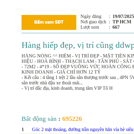
Ngày đăng
:
19/07/2025
Nơi giao dịch
:
TP HCM
Lượt xem
:
667
Hàng hiếp đẹp, vị trí cũng ddwp
HÀNG NÓNG ^^ HIẾM - VỊ TRÍ ĐẸP - MẶT TIỀN
HIỆU - HOÀ BÌNH - THẠCH LAM - TÂN PHÚ - SÁ
- 72M2 - 4*19 - SỔ ĐẸP VUÔNG VỨC HOÀN CÔN
KINH DOANH - GIÁ CHỈ HƠN 12 TỶ
- Kết cấu : 4 tầng 1 trệt 2 lầu sân thượng trước sau , 4PN
sân trước nhà đậu xe thoải mái...
- Vị trí đắc địa, kinh doanh, trung tâm VIP Tô H
Bất động sản
:
695226
1
Góc 2 mặt thoáng, đường trần nguyên hãn vỉa hè siêu r