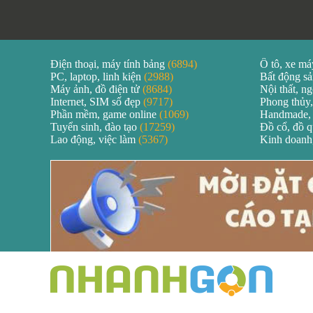
Điện thoại, máy tính bảng
(6894)
Ô tô, xe m
PC, laptop, linh kiện
(2988)
Bất động s
Máy ảnh, đồ điện tử
(8684)
Nội thất, ng
Internet, SIM số đẹp
(9717)
Phong thủy,
Phần mềm, game online
(1069)
Handmade,
Tuyển sinh, đào tạo
(17259)
Đồ cổ, đồ 
Lao động, việc làm
(5367)
Kinh doanh