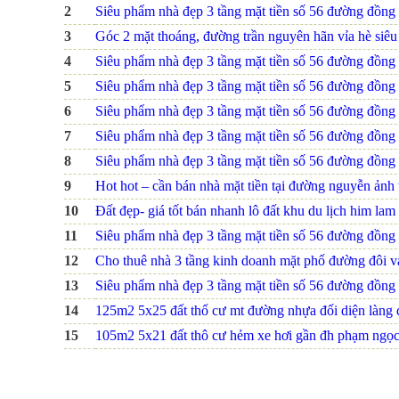
2
Siêu phẩm nhà đẹp 3 tầng mặt tiền số 56 đường đồng na
3
Góc 2 mặt thoáng, đường trần nguyên hãn vỉa hè siêu r
4
Siêu phẩm nhà đẹp 3 tầng mặt tiền số 56 đường đồng na
5
Siêu phẩm nhà đẹp 3 tầng mặt tiền số 56 đường đồng na
6
Siêu phẩm nhà đẹp 3 tầng mặt tiền số 56 đường đồng na
7
Siêu phẩm nhà đẹp 3 tầng mặt tiền số 56 đường đồng na
8
Siêu phẩm nhà đẹp 3 tầng mặt tiền số 56 đường đồng na
9
Hot hot – cần bán nhà mặt tiền tại đường nguyễn ảnh
10
Đất đẹp- giá tốt bán nhanh lô đất khu du lịch him lam 
11
Siêu phẩm nhà đẹp 3 tầng mặt tiền số 56 đường đồng na
12
Cho thuê nhà 3 tầng kinh doanh mặt phố đường đôi 
13
Siêu phẩm nhà đẹp 3 tầng mặt tiền số 56 đường đồng na
14
125m2 5x25 đất thổ cư mt đường nhựa đối diện làng 
15
105m2 5x21 đất thô cư hẻm xe hơi gần đh phạm ngọc