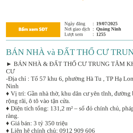
Ngày đăng
:
19/07/2025
Nơi giao dịch
:
Quảng Ninh
Lượt xem
:
1255
BÁN NHÀ và ĐẤT THỔ CƯ TRU
► BÁN NHÀ & ĐẤT THỔ CƯ TRUNG TÂM K
CƯ
-Địa chỉ : Tổ 57 khu 6, phường Hà Tu , TP Hạ Lo
Ninh
♦ Vị trí: Gần nhà thờ, khu dân cư yên tĩnh, đường
rộng rãi, ô tô vào tận cửa.
♦ Diện tích tổng: 131,2 m² – sổ đỏ chính chủ, pháp
ràng.
♦ Giá bán: 3 tỷ 350 triệu
♦ Liên hệ chính chủ: 0912 909 606