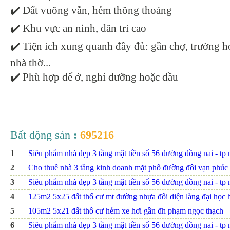
✔️ Đất vuông vắn, hẻm thông thoáng
✔️ Khu vực an ninh, dân trí cao
✔️ Tiện ích xung quanh đầy đủ: gần chợ, trường 
nhà thờ...
✔️ Phù hợp để ở, nghỉ dưỡng hoặc đầu
Bất động sản
:
695216
1
Siêu phẩm nhà đẹp 3 tầng mặt tiền số 56 đường đồng nai - tp nh
2
Cho thuê nhà 3 tầng kinh doanh mặt phố đường đôi vạn phúc
3
Siêu phẩm nhà đẹp 3 tầng mặt tiền số 56 đường đồng nai - tp nh
4
125m2 5x25 đất thổ cư mt đường nhựa đối diện làng đại họ
5
105m2 5x21 đất thô cư hẻm xe hơi gần đh phạm ngọc thạch
6
Siêu phẩm nhà đẹp 3 tầng mặt tiền số 56 đường đồng nai - tp nh