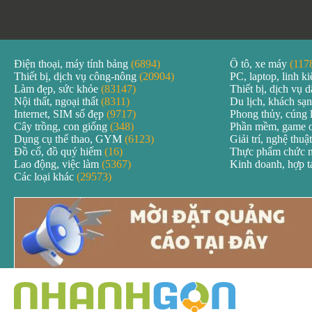
Điện thoại, máy tính bảng
(6894)
Ô tô, xe máy
(117
Thiết bị, dịch vụ công-nông
(20904)
PC, laptop, linh k
Làm đẹp, sức khỏe
(83147)
Thiết bị, dịch vụ
Nội thất, ngoại thất
(8311)
Du lịch, khách sạ
Internet, SIM số đẹp
(9717)
Phong thủy, cúng 
Cây trồng, con giống
(348)
Phần mềm, game 
Dụng cụ thể thao, GYM
(6123)
Giải trí, nghệ thuậ
Đồ cổ, đồ quý hiếm
(16)
Thực phẩm chức 
Lao động, việc làm
(5367)
Kinh doanh, hợp 
Các loại khác
(29573)