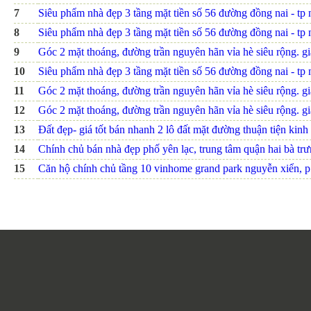
7
Siêu phẩm nhà đẹp 3 tầng mặt tiền số 56 đường đồng nai - tp nh
8
Siêu phẩm nhà đẹp 3 tầng mặt tiền số 56 đường đồng nai - tp n
9
Góc 2 mặt thoáng, đường trần nguyên hãn vỉa hè siêu rộng. giá
10
Siêu phẩm nhà đẹp 3 tầng mặt tiền số 56 đường đồng nai - tp n
11
Góc 2 mặt thoáng, đường trần nguyên hãn vỉa hè siêu rộng. giá
12
Góc 2 mặt thoáng, đường trần nguyên hãn vỉa hè siêu rộng. giá
13
Đất đẹp- giá tốt bán nhanh 2 lô đất mặt đường thuận tiện kinh 
14
Chính chủ bán nhà đẹp phố yên lạc, trung tâm quận hai bà trưn
15
Căn hộ chính chủ tầng 10 vinhome grand park nguyễn xiển, p.