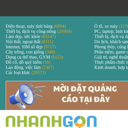
Điện thoại, máy tính bảng
(6894)
Ô tô, xe máy
(117
Thiết bị, dịch vụ công-nông
(20904)
PC, laptop, linh k
Làm đẹp, sức khỏe
(83147)
Thiết bị, dịch vụ
Nội thất, ngoại thất
(8311)
Du lịch, khách sạ
Internet, SIM số đẹp
(9717)
Phong thủy, cúng 
Cây trồng, con giống
(348)
Phần mềm, game 
Dụng cụ thể thao, GYM
(6123)
Giải trí, nghệ thuậ
Đồ cổ, đồ quý hiếm
(16)
Thực phẩm chức 
Lao động, việc làm
(5367)
Kinh doanh, hợp 
Các loại khác
(29573)