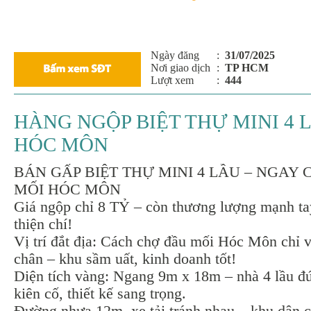
Ngày đăng
:
31/07/2025
Nơi giao dịch
:
TP HCM
Lượt xem
:
444
HÀNG NGỘP BIỆT THỰ MINI 4 
HÓC MÔN
BÁN GẤP BIỆT THỰ MINI 4 LẦU – NGAY
MỐI HÓC MÔN
Giá ngộp chỉ 8 TỶ – còn thương lượng mạnh ta
thiện chí!
Vị trí đắt địa: Cách chợ đầu mối Hóc Môn chỉ 
chân – khu sầm uất, kinh doanh tốt!
Diện tích vàng: Ngang 9m x 18m – nhà 4 lầu 
kiên cố, thiết kế sang trọng.