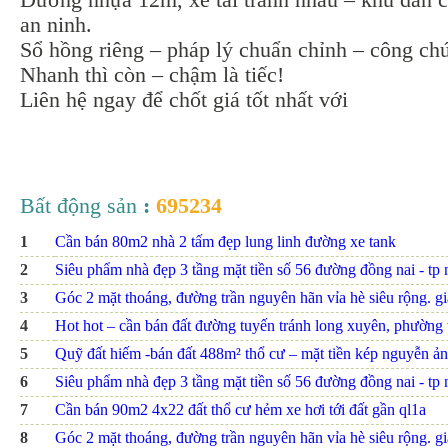
Đường nhựa 12m, xe tải tránh nhau – khu dân 
an ninh.
Sổ hồng riêng – pháp lý chuẩn chỉnh – công ch
Nhanh thì còn – chậm là tiếc!
Liên hệ ngay để chốt giá tốt nhất với
Bất động sản
:
695234
1
Cần bán 80m2 nhà 2 tấm đẹp lung linh đường xe tank
2
Siêu phẩm nhà đẹp 3 tầng mặt tiền số 56 đường đồng nai - tp nh
3
Góc 2 mặt thoáng, đường trần nguyên hãn vỉa hè siêu rộng. giá
4
Hot hot – cần bán đất đường tuyến tránh long xuyên, phường th
5
Quỹ đất hiếm -bán đất 488m² thổ cư – mặt tiền kép nguyễn ảnh
6
Siêu phẩm nhà đẹp 3 tầng mặt tiền số 56 đường đồng nai - tp nh
7
Cần bán 90m2 4x22 đất thổ cư hẻm xe hơi tới đất gần ql1a
8
Góc 2 mặt thoáng, đường trần nguyên hãn vỉa hè siêu rộng. giá