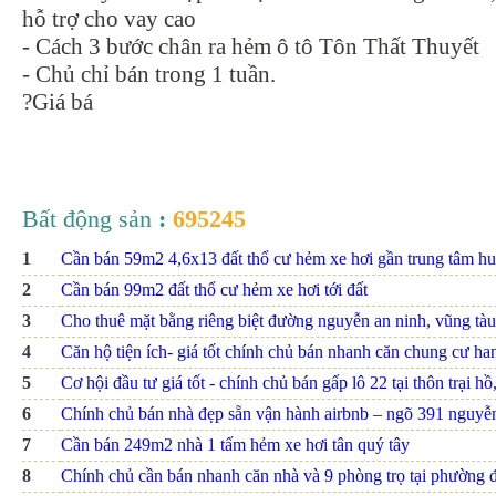
hỗ trợ cho vay cao
- Cách 3 bước chân ra hẻm ô tô Tôn Thất Thuyết
- Chủ chỉ bán trong 1 tuần.
?Giá bá
Bất động sản
:
695245
1
Cần bán 59m2 4,6x13 đất thổ cư hẻm xe hơi gần trung tâm hu
2
Cần bán 99m2 đất thổ cư hẻm xe hơi tới đất
3
Cho thuê mặt bằng riêng biệt đường nguyễn an ninh, vũng tàu
4
Căn hộ tiện ích- giá tốt chính chủ bán nhanh căn chung cư h
5
Cơ hội đầu tư giá tốt - chính chủ bán gấp lô 22 tại thôn trại hồ
6
Chính chủ bán nhà đẹp sẵn vận hành airbnb – ngõ 391 nguyễn 
7
Cần bán 249m2 nhà 1 tấm hẻm xe hơi tân quý tây
8
Chính chủ cần bán nhanh căn nhà và 9 phòng trọ tại phường đ