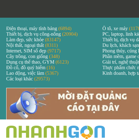
Điện thoại, máy tính bảng
(6894)
Ô tô, xe máy
(117
Thiết bị, dịch vụ công-nông
(20904)
PC, laptop, linh k
Làm đẹp, sức khỏe
(83147)
Thiết bị, dịch vụ
Nội thất, ngoại thất
(8311)
Du lịch, khách sạ
Internet, SIM số đẹp
(9717)
Phong thủy, cúng 
Cây trồng, con giống
(348)
Phần mềm, game 
Dụng cụ thể thao, GYM
(6123)
Giải trí, nghệ thuậ
Đồ cổ, đồ quý hiếm
(16)
Thực phẩm chức 
Lao động, việc làm
(5367)
Kinh doanh, hợp 
Các loại khác
(29573)