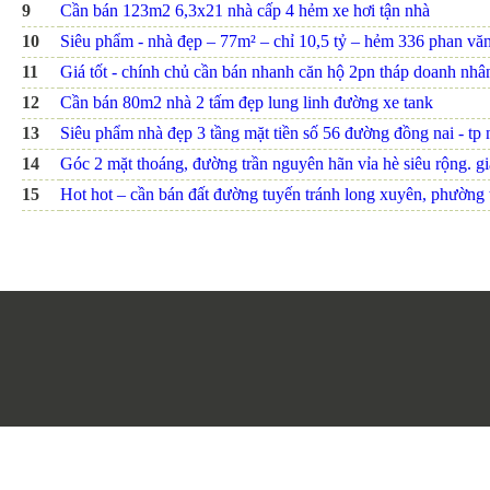
9
Cần bán 123m2 6,3x21 nhà cấp 4 hẻm xe hơi tận nhà
10
Siêu phẩm - nhà đẹp – 77m² – chỉ 10,5 tỷ – hẻm 336 phan văn t
11
Giá tốt - chính chủ cần bán nhanh căn hộ 2pn tháp doanh nhâ
12
Cần bán 80m2 nhà 2 tấm đẹp lung linh đường xe tank
13
Siêu phẩm nhà đẹp 3 tầng mặt tiền số 56 đường đồng nai - tp nh
14
Góc 2 mặt thoáng, đường trần nguyên hãn vỉa hè siêu rộng. giá
15
Hot hot – cần bán đất đường tuyến tránh long xuyên, phường th