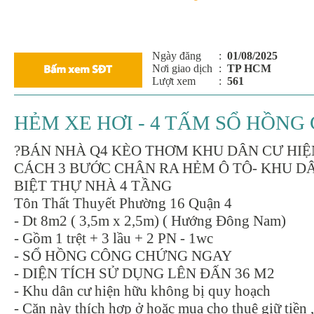
Ngày đăng
:
01/08/2025
Nơi giao dịch
:
TP HCM
Lượt xem
:
561
HẺM XE HƠI - 4 TẤM SỔ HỒNG 
?BÁN NHÀ Q4 KÈO THƠM KHU DÂN CƯ HI
CÁCH 3 BƯỚC CHÂN RA HẺM Ô TÔ- KHU D
BIỆT THỰ NHÀ 4 TẦNG
Tôn Thất Thuyết Phường 16 Quận 4
- Dt 8m2 ( 3,5m x 2,5m) ( Hướng Đông Nam)
- Gồm 1 trệt + 3 lầu + 2 PN - 1wc
- SỔ HỒNG CÔNG CHỨNG NGAY
- DIỆN TÍCH SỬ DỤNG LÊN ĐẤN 36 M2
- Khu dân cư hiện hữu không bị quy hoạch
- Căn này thích hợp ở hoặc mua cho thuê giữ tiền