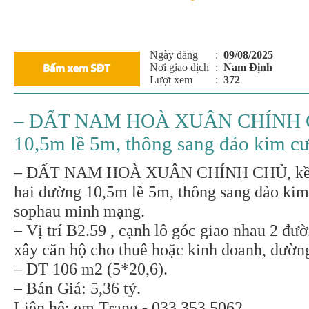
Ngày đăng
:
09/08/2025
Nơi giao dịch
:
Nam Định
Lượt xem
:
372
– ĐẤT NAM HOÀ XUÂN CHÍNH CHỦ,
10,5m lề 5m, thông sang đảo kim c
– ĐẤT NAM HOÀ XUÂN CHÍNH CHỦ, kề lô
hai đường 10,5m lề 5m, thông sang đảo kim
sophau minh mạng.
– Vị trí B2.59 , cạnh lô góc giao nhau 2 đư
xây căn hộ cho thuê hoặc kinh doanh, đườn
– DT 106 m2 (5*20,6).
– Bán Giá: 5,36 tỷ.
Liên hệ: em Trang - 033.353.5062