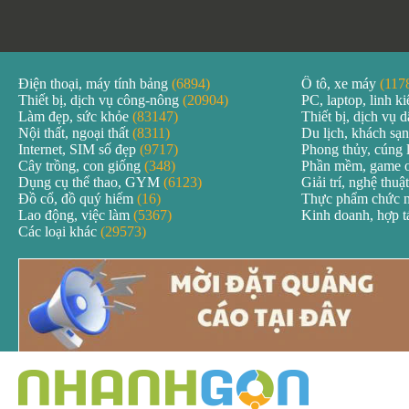
Điện thoại, máy tính bảng
(6894)
Ô tô, xe máy
(117
Thiết bị, dịch vụ công-nông
(20904)
PC, laptop, linh k
Làm đẹp, sức khỏe
(83147)
Thiết bị, dịch vụ
Nội thất, ngoại thất
(8311)
Du lịch, khách sạ
Internet, SIM số đẹp
(9717)
Phong thủy, cúng 
Cây trồng, con giống
(348)
Phần mềm, game 
Dụng cụ thể thao, GYM
(6123)
Giải trí, nghệ thuậ
Đồ cổ, đồ quý hiếm
(16)
Thực phẩm chức 
Lao động, việc làm
(5367)
Kinh doanh, hợp 
Các loại khác
(29573)