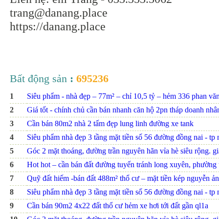
trang@danang.place
https://danang.place
Bất động sản
:
695236
1
Siêu phẩm - nhà đẹp – 77m² – chỉ 10,5 tỷ – hẻm 336 phan văn t
2
Giá tốt - chính chủ cần bán nhanh căn hộ 2pn tháp doanh nhâ
3
Cần bán 80m2 nhà 2 tấm đẹp lung linh đường xe tank
4
Siêu phẩm nhà đẹp 3 tầng mặt tiền số 56 đường đồng nai - tp nh
5
Góc 2 mặt thoáng, đường trần nguyên hãn vỉa hè siêu rộng. giá
6
Hot hot – cần bán đất đường tuyến tránh long xuyên, phường th
7
Quỹ đất hiếm -bán đất 488m² thổ cư – mặt tiền kép nguyễn ảnh
8
Siêu phẩm nhà đẹp 3 tầng mặt tiền số 56 đường đồng nai - tp nh
9
Cần bán 90m2 4x22 đất thổ cư hẻm xe hơi tới đất gần ql1a