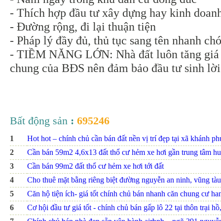
- Thích hợp đầu tư xây dựng hay kinh doan
- Đường rộng, đi lại thuận tiện
- Pháp lý đầy đủ, thủ tục sang tên nhanh ch
- TIỀM NĂNG LỚN: Nhà đất luôn tăng giá t
chung của BĐS nên đảm bảo đầu tư sinh lời
Bất động sản
:
695246
1
Hot hot – chính chủ cần bán đất nền vị trí đẹp tại xã khánh p
2
Cần bán 59m2 4,6x13 đất thổ cư hẻm xe hơi gần trung tâm hu
3
Cần bán 99m2 đất thổ cư hẻm xe hơi tới đất
4
Cho thuê mặt bằng riêng biệt đường nguyễn an ninh, vũng tàu
5
Căn hộ tiện ích- giá tốt chính chủ bán nhanh căn chung cư h
6
Cơ hội đầu tư giá tốt - chính chủ bán gấp lô 22 tại thôn trại hồ