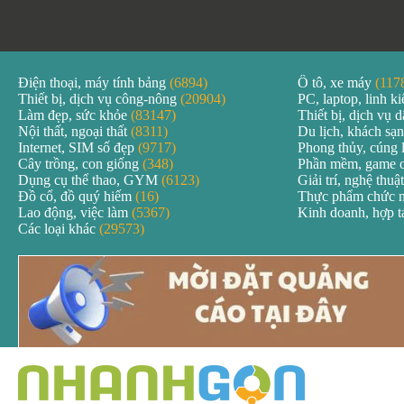
Điện thoại, máy tính bảng
(6894)
Ô tô, xe máy
(117
Thiết bị, dịch vụ công-nông
(20904)
PC, laptop, linh k
Làm đẹp, sức khỏe
(83147)
Thiết bị, dịch vụ
Nội thất, ngoại thất
(8311)
Du lịch, khách sạ
Internet, SIM số đẹp
(9717)
Phong thủy, cúng 
Cây trồng, con giống
(348)
Phần mềm, game 
Dụng cụ thể thao, GYM
(6123)
Giải trí, nghệ thuậ
Đồ cổ, đồ quý hiếm
(16)
Thực phẩm chức 
Lao động, việc làm
(5367)
Kinh doanh, hợp 
Các loại khác
(29573)