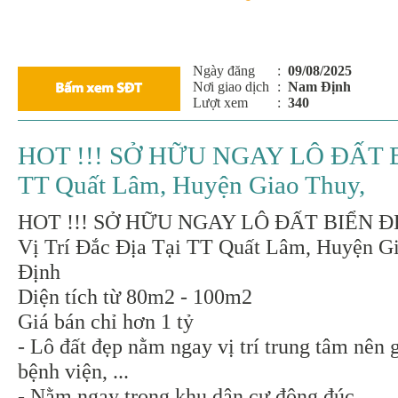
Ngày đăng
:
09/08/2025
Nơi giao dịch
:
Nam Định
Lượt xem
:
340
HOT !!! SỞ HỮU NGAY LÔ ĐẤT BIỂ
TT Quất Lâm, Huyện Giao Thuy,
HOT !!! SỞ HỮU NGAY LÔ ĐẤT BIỂN ĐẸ
Vị Trí Đắc Địa Tại TT Quất Lâm, Huyện G
Định
Diện tích từ 80m2 - 100m2
Giá bán chỉ hơn 1 tỷ
- Lô đất đẹp nằm ngay vị trí trung tâm nên 
bệnh viện, ...
- Nằm ngay trong khu dân cư đông đúc