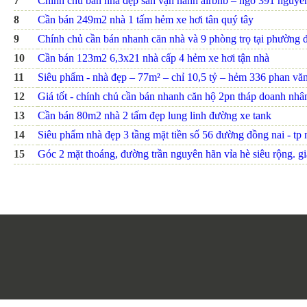
7
Chính chủ bán nhà đẹp sẵn vận hành airbnb – ngõ 391 nguyễn 
8
Cần bán 249m2 nhà 1 tấm hẻm xe hơi tân quý tây
9
Chính chủ cần bán nhanh căn nhà và 9 phòng trọ tại phường đ
10
Cần bán 123m2 6,3x21 nhà cấp 4 hẻm xe hơi tận nhà
11
Siêu phẩm - nhà đẹp – 77m² – chỉ 10,5 tỷ – hẻm 336 phan văn t
12
Giá tốt - chính chủ cần bán nhanh căn hộ 2pn tháp doanh nhâ
13
Cần bán 80m2 nhà 2 tấm đẹp lung linh đường xe tank
14
Siêu phẩm nhà đẹp 3 tầng mặt tiền số 56 đường đồng nai - tp nh
15
Góc 2 mặt thoáng, đường trần nguyên hãn vỉa hè siêu rộng. giá