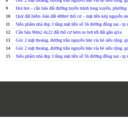
8
Góc 2 mặt thoáng, đường trần nguyên hãn vỉa hè siêu rộng. giá
9
Hot hot – cần bán đất đường tuyến tránh long xuyên, phường th
10
Quỹ đất hiếm -bán đất 488m² thổ cư – mặt tiền kép nguyễn ảnh
11
Siêu phẩm nhà đẹp 3 tầng mặt tiền số 56 đường đồng nai - tp nh
12
Cần bán 90m2 4x22 đất thổ cư hẻm xe hơi tới đất gần ql1a
13
Góc 2 mặt thoáng, đường trần nguyên hãn vỉa hè siêu rộng. giá
14
Góc 2 mặt thoáng, đường trần nguyên hãn vỉa hè siêu rộng. giá
15
Siêu phẩm nhà đẹp 3 tầng mặt tiền số 56 đường đồng nai - tp nh