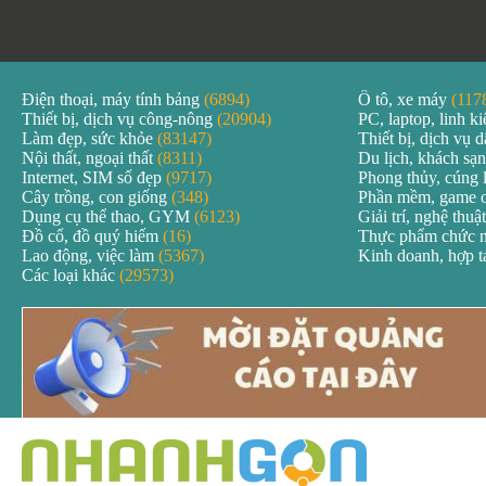
Điện thoại, máy tính bảng
(6894)
Ô tô, xe máy
(117
Thiết bị, dịch vụ công-nông
(20904)
PC, laptop, linh k
Làm đẹp, sức khỏe
(83147)
Thiết bị, dịch vụ
Nội thất, ngoại thất
(8311)
Du lịch, khách sạ
Internet, SIM số đẹp
(9717)
Phong thủy, cúng 
Cây trồng, con giống
(348)
Phần mềm, game 
Dụng cụ thể thao, GYM
(6123)
Giải trí, nghệ thuậ
Đồ cổ, đồ quý hiếm
(16)
Thực phẩm chức 
Lao động, việc làm
(5367)
Kinh doanh, hợp 
Các loại khác
(29573)