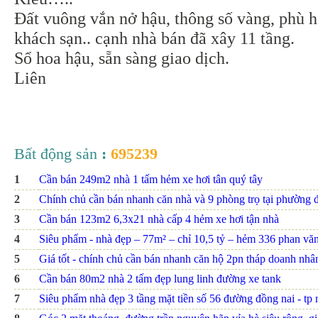
Đất vuông vắn nở hậu, thông số vàng, phù h
khách sạn.. cạnh nhà bán đã xây 11 tầng.
Sổ hoa hậu, sẵn sàng giao dịch.
Liên
Bất động sản
:
695239
1
Cần bán 249m2 nhà 1 tấm hẻm xe hơi tân quý tây
2
Chính chủ cần bán nhanh căn nhà và 9 phòng trọ tại phường đ
3
Cần bán 123m2 6,3x21 nhà cấp 4 hẻm xe hơi tận nhà
4
Siêu phẩm - nhà đẹp – 77m² – chỉ 10,5 tỷ – hẻm 336 phan văn t
5
Giá tốt - chính chủ cần bán nhanh căn hộ 2pn tháp doanh nhâ
6
Cần bán 80m2 nhà 2 tấm đẹp lung linh đường xe tank
7
Siêu phẩm nhà đẹp 3 tầng mặt tiền số 56 đường đồng nai - tp nh