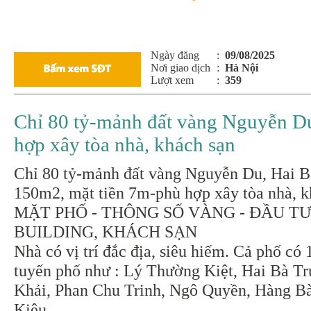
Ngày đăng
:
09/08/2025
Nơi giao dịch
:
Hà Nội
Lượt xem
:
359
Chỉ 80 tỷ-mảnh đất vàng Nguyễn 
hợp xây tòa nhà, khách sạn
Chỉ 80 tỷ-mảnh đất vàng Nguyễn Du, Hai 
150m2, mặt tiền 7m-phù hợp xây tòa nhà, k
MẶT PHỐ - THÔNG SỐ VÀNG - ĐẦU T
BUILDING, KHÁCH SẠN
Nhà có vị trí đắc địa, siêu hiếm. Cả phố có
tuyến phố như : Lý Thường Kiệt, Hai Bà T
Khải, Phan Chu Trinh, Ngô Quyền, Hàng Bà
Kiêu…..