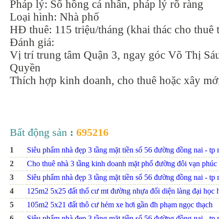
Pháp lý: Sổ hồng cá nhân, pháp lý rõ ràng
Loại hình: Nhà phố
HĐ thuê: 115 triệu/tháng (khai thác cho thuê t
Đánh giá:
Vị trí trung tâm Quận 3, ngay góc Võ Thị Sá
Quyền
Thích hợp kinh doanh, cho thuê hoặc xây mớ
Bất động sản
:
695216
1
Siêu phẩm nhà đẹp 3 tầng mặt tiền số 56 đường đồng nai - tp nh
2
Cho thuê nhà 3 tầng kinh doanh mặt phố đường đôi vạn phúc
3
Siêu phẩm nhà đẹp 3 tầng mặt tiền số 56 đường đồng nai - tp nh
4
125m2 5x25 đất thổ cư mt đường nhựa đối diện làng đại họ
5
105m2 5x21 đất thô cư hẻm xe hơi gần đh phạm ngọc thạch
6
Siêu phẩm nhà đẹp 3 tầng mặt tiền số 56 đường đồng nai - tp nh