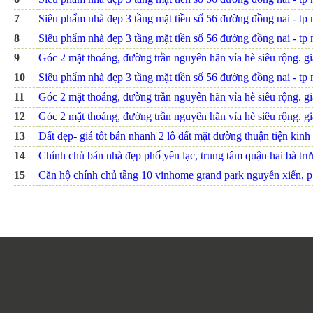
7
Siêu phẩm nhà đẹp 3 tầng mặt tiền số 56 đường đồng nai - tp nh
8
Siêu phẩm nhà đẹp 3 tầng mặt tiền số 56 đường đồng nai - tp n
9
Góc 2 mặt thoáng, đường trần nguyên hãn vỉa hè siêu rộng. giá
10
Siêu phẩm nhà đẹp 3 tầng mặt tiền số 56 đường đồng nai - tp n
11
Góc 2 mặt thoáng, đường trần nguyên hãn vỉa hè siêu rộng. giá
12
Góc 2 mặt thoáng, đường trần nguyên hãn vỉa hè siêu rộng. giá
13
Đất đẹp- giá tốt bán nhanh 2 lô đất mặt đường thuận tiện kinh 
14
Chính chủ bán nhà đẹp phố yên lạc, trung tâm quận hai bà trưn
15
Căn hộ chính chủ tầng 10 vinhome grand park nguyễn xiển, p.