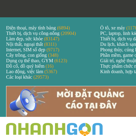
Điện thoại, máy tính bảng
(6894)
Ô tô, xe máy
(117
Thiết bị, dịch vụ công-nông
(20904)
PC, laptop, linh k
Làm đẹp, sức khỏe
(83147)
Thiết bị, dịch vụ
Nội thất, ngoại thất
(8311)
Du lịch, khách sạ
Internet, SIM số đẹp
(9717)
Phong thủy, cúng 
Cây trồng, con giống
(348)
Phần mềm, game 
Dụng cụ thể thao, GYM
(6123)
Giải trí, nghệ thuậ
Đồ cổ, đồ quý hiếm
(16)
Thực phẩm chức 
Lao động, việc làm
(5367)
Kinh doanh, hợp 
Các loại khác
(29573)