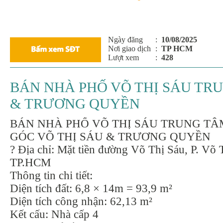
Ngày đăng
:
10/08/2025
Nơi giao dịch
:
TP HCM
Lượt xem
:
428
BÁN NHÀ PHỐ VÕ THỊ SÁU TRU
& TRƯƠNG QUYỀN
BÁN NHÀ PHỐ VÕ THỊ SÁU TRUNG TÂ
GÓC VÕ THỊ SÁU & TRƯƠNG QUYỀN
? Địa chỉ: Mặt tiền đường Võ Thị Sáu, P. Võ 
TP.HCM
Thông tin chi tiết:
Diện tích đất: 6,8 × 14m = 93,9 m²
Diện tích công nhận: 62,13 m²
Kết cấu: Nhà cấp 4