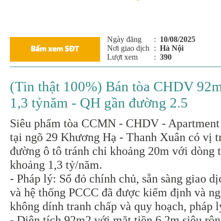
Ngày đăng
:
10/08/2025
Nơi giao dịch
:
Hà Nội
Lượt xem
:
390
(Tin thật 100%) Bán tòa CHDV 92m
1,3 tỷnăm - QH gần đường 2.5
Siêu phẩm tòa CCMN - CHDV - Apartment 
tại ngõ 29 Khương Hạ - Thanh Xuân có vị tr
đường ô tô tránh chỉ khoảng 20m với dòng ti
khoảng 1,3 tỷ/năm.
- Pháp lý: Sổ đỏ chính chủ, sẵn sàng giao 
và hệ thống PCCC đã được kiểm định và ng
không dính tranh chấp và quy hoạch, pháp 
- Diên tích 92m2 với mặt tiền 6,2m siêu rộ