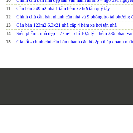
10
Chính chủ bán nhà đẹp sẵn vận hành airbnb – ngõ 391 nguyễn 
11
Cần bán 249m2 nhà 1 tấm hẻm xe hơi tân quý tây
12
Chính chủ cần bán nhanh căn nhà và 9 phòng trọ tại phường đ
13
Cần bán 123m2 6,3x21 nhà cấp 4 hẻm xe hơi tận nhà
14
Siêu phẩm - nhà đẹp – 77m² – chỉ 10,5 tỷ – hẻm 336 phan văn t
15
Giá tốt - chính chủ cần bán nhanh căn hộ 2pn tháp doanh nhâ