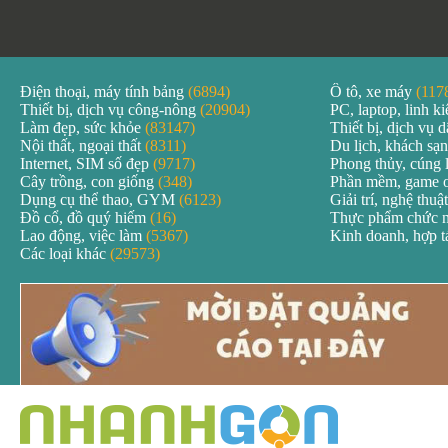
Điện thoại, máy tính bảng
(6894)
Ô tô, xe máy
(117
Thiết bị, dịch vụ công-nông
(20904)
PC, laptop, linh k
Làm đẹp, sức khỏe
(83147)
Thiết bị, dịch vụ
Nội thất, ngoại thất
(8311)
Du lịch, khách sạ
Internet, SIM số đẹp
(9717)
Phong thủy, cúng 
Cây trồng, con giống
(348)
Phần mềm, game 
Dụng cụ thể thao, GYM
(6123)
Giải trí, nghệ thuậ
Đồ cổ, đồ quý hiếm
(16)
Thực phẩm chức 
Lao động, việc làm
(5367)
Kinh doanh, hợp 
Các loại khác
(29573)