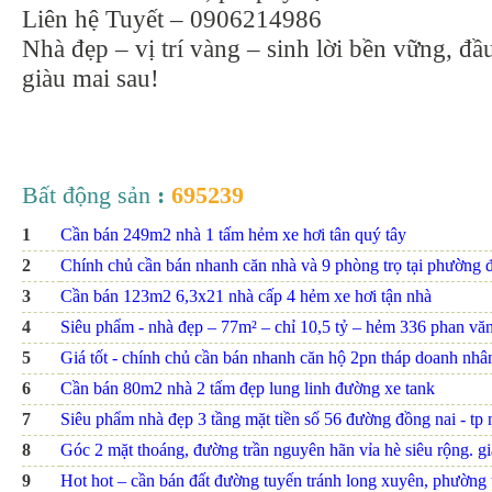
Liên hệ Tuyết – 0906214986
Nhà đẹp – vị trí vàng – sinh lời bền vững, đầ
giàu mai sau!
Bất động sản
:
695239
1
Cần bán 249m2 nhà 1 tấm hẻm xe hơi tân quý tây
2
Chính chủ cần bán nhanh căn nhà và 9 phòng trọ tại phường đ
3
Cần bán 123m2 6,3x21 nhà cấp 4 hẻm xe hơi tận nhà
4
Siêu phẩm - nhà đẹp – 77m² – chỉ 10,5 tỷ – hẻm 336 phan văn t
5
Giá tốt - chính chủ cần bán nhanh căn hộ 2pn tháp doanh nhâ
6
Cần bán 80m2 nhà 2 tấm đẹp lung linh đường xe tank
7
Siêu phẩm nhà đẹp 3 tầng mặt tiền số 56 đường đồng nai - tp nh
8
Góc 2 mặt thoáng, đường trần nguyên hãn vỉa hè siêu rộng. giá
9
Hot hot – cần bán đất đường tuyến tránh long xuyên, phường th