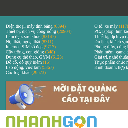
Điện thoại, máy tính bảng
(6894)
Ô tô, xe máy
(117
Thiết bị, dịch vụ công-nông
(20904)
PC, laptop, linh k
Làm đẹp, sức khỏe
(83147)
Thiết bị, dịch vụ
Nội thất, ngoại thất
(8311)
Du lịch, khách sạ
Internet, SIM số đẹp
(9717)
Phong thủy, cúng 
Cây trồng, con giống
(348)
Phần mềm, game 
Dụng cụ thể thao, GYM
(6123)
Giải trí, nghệ thuậ
Đồ cổ, đồ quý hiếm
(16)
Thực phẩm chức 
Lao động, việc làm
(5367)
Kinh doanh, hợp 
Các loại khác
(29573)