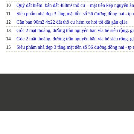
10
Quỹ đất hiếm -bán đất 488m² thổ cư – mặt tiền kép nguyễn ảnh
11
Siêu phẩm nhà đẹp 3 tầng mặt tiền số 56 đường đồng nai - tp nh
12
Cần bán 90m2 4x22 đất thổ cư hẻm xe hơi tới đất gần ql1a
13
Góc 2 mặt thoáng, đường trần nguyên hãn vỉa hè siêu rộng. giá
14
Góc 2 mặt thoáng, đường trần nguyên hãn vỉa hè siêu rộng. giá
15
Siêu phẩm nhà đẹp 3 tầng mặt tiền số 56 đường đồng nai - tp nh