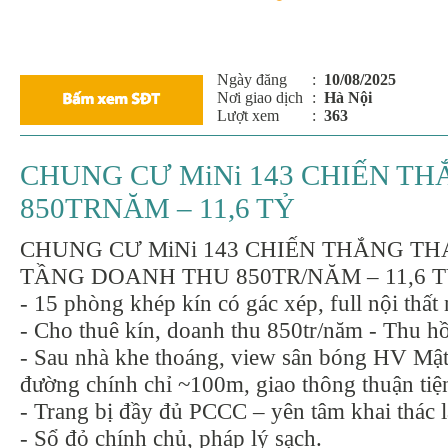
Ngày đăng
:
10/08/2025
Nơi giao dịch
:
Hà Nội
Lượt xem
:
363
CHUNG CƯ MiNi 143 CHIẾN T
850TRNĂM – 11,6 TỶ
CHUNG CƯ MiNi 143 CHIẾN THẮNG TH
TẦNG DOANH THU 850TR/NĂM – 11,6 
- 15 phòng khép kín có gác xép, full nội thất
- Cho thuê kín, doanh thu 850tr/năm - Thu h
- Sau nhà khe thoáng, view sân bóng HV Mậ
đường chính chỉ ~100m, giao thông thuận tiệ
- Trang bị đầy đủ PCCC – yên tâm khai thác l
- Sổ đỏ chính chủ, pháp lý sạch.