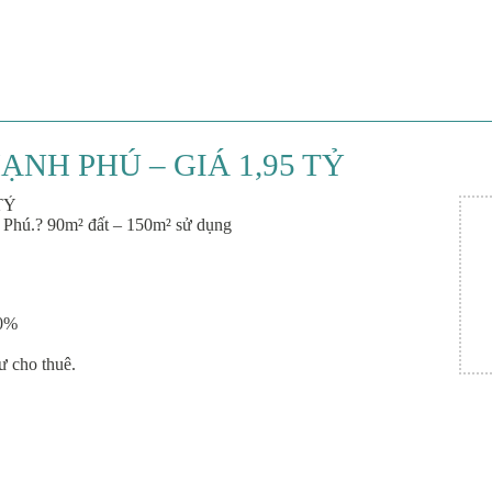
ẠNH PHÚ – GIÁ 1,95 TỶ
TỶ
Phú.? 90m² đất – 150m² sử dụng
80%
ư cho thuê.