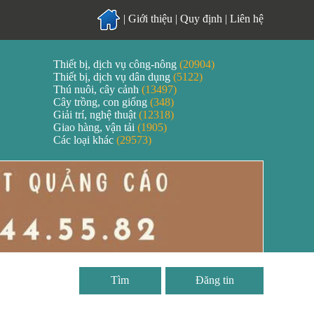
|
Giới thiệu
|
Quy định
|
Liên hệ
Thiết bị, dịch vụ công-nông
(20904)
Thiết bị, dịch vụ dân dụng
(5122)
Thú nuôi, cây cảnh
(13497)
Cây trồng, con giống
(348)
Giải trí, nghệ thuật
(12318)
Giao hàng, vận tải
(1905)
Các loại khác
(29573)
Đăng tin