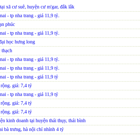
tại xã cư suê, huyện cư m'gar, đắk lắk
i - tp nha trang - giá 11,9 tỷ.
vạn phúc
i - tp nha trang - giá 11,9 tỷ.
đại học hưng long
 thạch
i - tp nha trang - giá 11,9 tỷ.
i - tp nha trang - giá 11,9 tỷ.
i - tp nha trang - giá 11,9 tỷ
ộng. giá: 7,4 tỷ
i - tp nha trang - giá 11,9 tỷ
ộng. giá: 7,4 tỷ
ộng. giá: 7,4 tỷ
ện kinh doanh tại huyện thái thụy, thái bình
 bà trưng, hà nội chỉ nhỉnh 4 tỷ