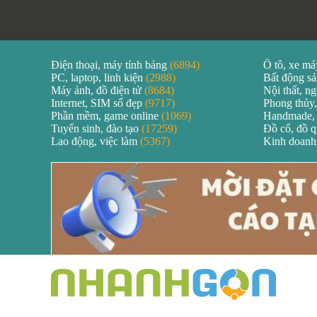
Điện thoại, máy tính bảng
(6894)
Ô tô, xe m
PC, laptop, linh kiện
(2988)
Bất động s
Máy ảnh, đồ điện tử
(8684)
Nội thất, ng
Internet, SIM số đẹp
(9717)
Phong thủy,
Phần mềm, game online
(1069)
Handmade,
Tuyển sinh, đào tạo
(17259)
Đồ cổ, đồ 
Lao động, việc làm
(5367)
Kinh doanh