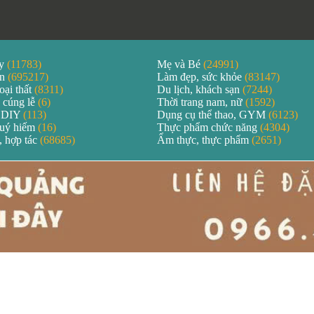
áy
(11783)
Mẹ và Bé
(24991)
ản
(695217)
Làm đẹp, sức khỏe
(83147)
oại thất
(8311)
Du lịch, khách sạn
(7244)
 cúng lễ
(6)
Thời trang nam, nữ
(1592)
 DIY
(113)
Dụng cụ thể thao, GYM
(6123)
quý hiếm
(16)
Thực phẩm chức năng
(4304)
, hợp tác
(68685)
Ẩm thực, thực phẩm
(2651)