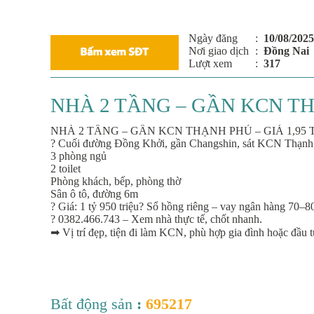
Ngày đăng
:
10/08/2025
Nơi giao dịch
:
Đồng Nai
Lượt xem
:
317
NHÀ 2 TẦNG – GẦN KCN TH
NHÀ 2 TẦNG – GẦN KCN THẠNH PHÚ – GIÁ 1,95 
? Cuối đường Đồng Khởi, gần Changshin, sát KCN Thạnh 
3 phòng ngủ
2 toilet
Phòng khách, bếp, phòng thờ
Sân ô tô, đường 6m
? Giá: 1 tỷ 950 triệu? Sổ hồng riêng – vay ngân hàng 70–
? 0382.466.743 – Xem nhà thực tế, chốt nhanh.
➡ Vị trí đẹp, tiện đi làm KCN, phù hợp gia đình hoặc đầu t
Bất động sản
:
695217