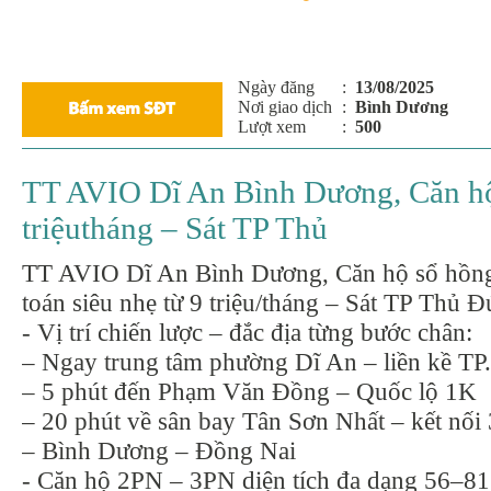
Ngày đăng
:
13/08/2025
Nơi giao dịch
:
Bình Dương
Lượt xem
:
500
TT AVIO Dĩ An Bình Dương, Căn hộ 
triệutháng – Sát TP Thủ
TT AVIO Dĩ An Bình Dương, Căn hộ sổ hồng
toán siêu nhẹ từ 9 triệu/tháng – Sát TP Thủ Đ
- Vị trí chiến lược – đắc địa từng bước chân:
– Ngay trung tâm phường Dĩ An – liền kề T
– 5 phút đến Phạm Văn Đồng – Quốc lộ 1K
– 20 phút về sân bay Tân Sơn Nhất – kết nối
– Bình Dương – Đồng Nai
- Căn hộ 2PN – 3PN diện tích đa dạng 56–8