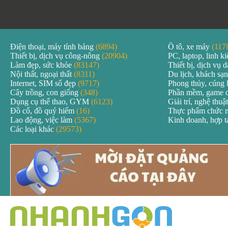
Điện thoại, máy tính bảng
(6894)
Ô tô, xe máy
(117
Thiết bị, dịch vụ công-nông
(20904)
PC, laptop, linh k
Làm đẹp, sức khỏe
(83147)
Thiết bị, dịch vụ
Nội thất, ngoại thất
(8311)
Du lịch, khách sạ
Internet, SIM số đẹp
(9717)
Phong thủy, cúng 
Cây trồng, con giống
(348)
Phần mềm, game 
Dụng cụ thể thao, GYM
(6123)
Giải trí, nghệ thuậ
Đồ cổ, đồ quý hiếm
(16)
Thực phẩm chức 
Lao động, việc làm
(5367)
Kinh doanh, hợp 
Các loại khác
(29573)