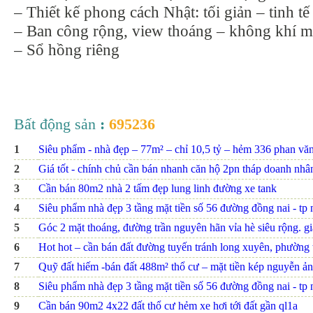
– Thiết kế phong cách Nhật: tối giản – tinh t
– Ban công rộng, view thoáng – không khí m
– Sổ hồng riêng
Bất động sản
:
695236
1
Siêu phẩm - nhà đẹp – 77m² – chỉ 10,5 tỷ – hẻm 336 phan văn t
2
Giá tốt - chính chủ cần bán nhanh căn hộ 2pn tháp doanh nhâ
3
Cần bán 80m2 nhà 2 tấm đẹp lung linh đường xe tank
4
Siêu phẩm nhà đẹp 3 tầng mặt tiền số 56 đường đồng nai - tp nh
5
Góc 2 mặt thoáng, đường trần nguyên hãn vỉa hè siêu rộng. giá
6
Hot hot – cần bán đất đường tuyến tránh long xuyên, phường th
7
Quỹ đất hiếm -bán đất 488m² thổ cư – mặt tiền kép nguyễn ảnh
8
Siêu phẩm nhà đẹp 3 tầng mặt tiền số 56 đường đồng nai - tp nh
9
Cần bán 90m2 4x22 đất thổ cư hẻm xe hơi tới đất gần ql1a