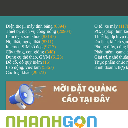
Điện thoại, máy tính bảng
(6894)
Ô tô, xe máy
(117
Thiết bị, dịch vụ công-nông
(20904)
PC, laptop, linh k
Làm đẹp, sức khỏe
(83147)
Thiết bị, dịch vụ
Nội thất, ngoại thất
(8311)
Du lịch, khách sạ
Internet, SIM số đẹp
(9717)
Phong thủy, cúng 
Cây trồng, con giống
(348)
Phần mềm, game 
Dụng cụ thể thao, GYM
(6123)
Giải trí, nghệ thuậ
Đồ cổ, đồ quý hiếm
(16)
Thực phẩm chức 
Lao động, việc làm
(5367)
Kinh doanh, hợp 
Các loại khác
(29573)