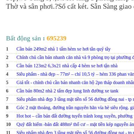
Thờ và sân phơi.?Sổ cất két. Sẵn Sàng giao
Bất động sản
:
695239
1
Cần bán 249m2 nhà 1 tấm hẻm xe hơi tân quý tây
2
Chính chủ cần bán nhanh căn nhà và 9 phòng trọ tại phường đ
3
Cần bán 123m2 6,3x21 nhà cấp 4 hẻm xe hơi tận nhà
4
Siêu phẩm - nhà đẹp – 77m² – chỉ 10,5 tỷ – hẻm 336 phan văn t
5
Giá tốt - chính chủ cần bán nhanh căn hộ 2pn tháp doanh nhâ
6
Cần bán 80m2 nhà 2 tấm đẹp lung linh đường xe tank
7
Siêu phẩm nhà đẹp 3 tầng mặt tiền số 56 đường đồng nai - tp nh
8
Góc 2 mặt thoáng, đường trần nguyên hãn vỉa hè siêu rộng. giá
9
Hot hot – cần bán đất đường tuyến tránh long xuyên, phường th
10
Quỹ đất hiếm -bán đất 488m² thổ cư – mặt tiền kép nguyễn ảnh
11
Siêu phẩm nhà đẹp 3 tầng mặt tiền số 56 đường đồng nai - tp nh