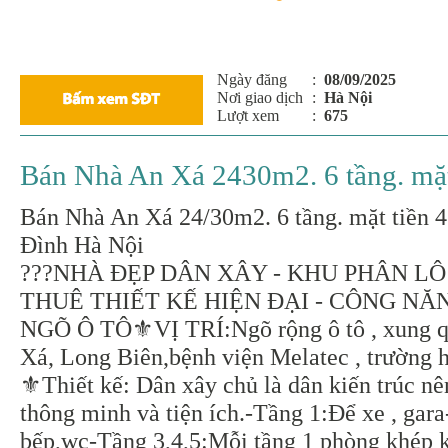
Ngày đăng
:
08/09/2025
Nơi giao dịch
:
Hà Nội
Lượt xem
:
675
Bán Nhà An Xá 2430m2. 6 tầng. mặt 
Bán Nhà An Xá 24/30m2. 6 tầng. mặt tiền 4.
Đình Hà Nội
???NHÀ ĐẸP DÂN XÂY - KHU PHÂN LÔ
THUÊ THIẾT KẾ HIỆN ĐẠI - CÔNG NĂ
NGÕ Ô TÔ⚜️VỊ TRÍ:Ngõ rộng ô tô , xung q
Xá, Long Biên,bệnh viện Melatec , trường
⚜️Thiết kế: Dân xây chủ là dân kiến trúc nê
thông minh và tiện ích.-Tầng 1:Để xe , gar
bếp,wc-Tầng 3,4,5:Mỗi tầng 1 phòng khép 