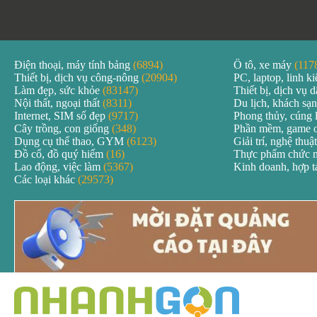
Điện thoại, máy tính bảng
(6894)
Ô tô, xe máy
(117
Thiết bị, dịch vụ công-nông
(20904)
PC, laptop, linh k
Làm đẹp, sức khỏe
(83147)
Thiết bị, dịch vụ
Nội thất, ngoại thất
(8311)
Du lịch, khách sạ
Internet, SIM số đẹp
(9717)
Phong thủy, cúng 
Cây trồng, con giống
(348)
Phần mềm, game 
Dụng cụ thể thao, GYM
(6123)
Giải trí, nghệ thuậ
Đồ cổ, đồ quý hiếm
(16)
Thực phẩm chức 
Lao động, việc làm
(5367)
Kinh doanh, hợp 
Các loại khác
(29573)