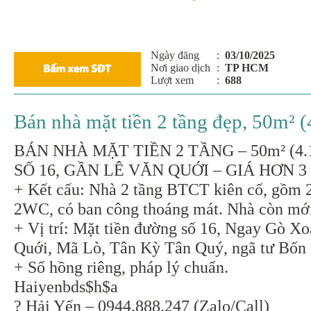
Ngày đăng
:
03/10/2025
Nơi giao dịch
:
TP HCM
Lượt xem
:
688
Bán nhà mặt tiền 2 tầng đẹp, 50m² (
BÁN NHÀ MẶT TIỀN 2 TẦNG – 50m² (4.
SỐ 16, GẦN LÊ VĂN QUỚI – GIÁ HƠN 3
+ Kết cấu: Nhà 2 tầng BTCT kiên cố, gồm 
2WC, có ban công thoáng mát. Nhà còn mới
+ Vị trí: Mặt tiền đường số 16, Ngay Gò Xo
Quới, Mã Lò, Tân Kỳ Tân Quý, ngã tư Bốn 
+ Sổ hồng riêng, pháp lý chuẩn.
Haiyenbds$h$a
? Hải Yến – 0944.888.247 (Zalo/Call)