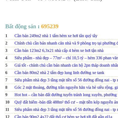
Bất động sản
:
695239
1
Cần bán 249m2 nhà 1 tấm hẻm xe hơi tân quý tây
2
Chính chủ cần bán nhanh căn nhà và 9 phòng trọ tại phường đ
3
Cần bán 123m2 6,3x21 nhà cấp 4 hẻm xe hơi tận nhà
4
Siêu phẩm - nhà đẹp – 77m² – chỉ 10,5 tỷ – hẻm 336 phan văn t
5
Giá tốt - chính chủ cần bán nhanh căn hộ 2pn tháp doanh nhâ
6
Cần bán 80m2 nhà 2 tấm đẹp lung linh đường xe tank
7
Siêu phẩm nhà đẹp 3 tầng mặt tiền số 56 đường đồng nai - tp nh
8
Góc 2 mặt thoáng, đường trần nguyên hãn vỉa hè siêu rộng. giá
9
Hot hot – cần bán đất đường tuyến tránh long xuyên, phường th
10
Quỹ đất hiếm -bán đất 488m² thổ cư – mặt tiền kép nguyễn ảnh
11
Siêu phẩm nhà đẹp 3 tầng mặt tiền số 56 đường đồng nai - tp nh
12
Cần bán 90m2 4x22 đất thổ cư hẻm xe hơi tới đất gần ql1a