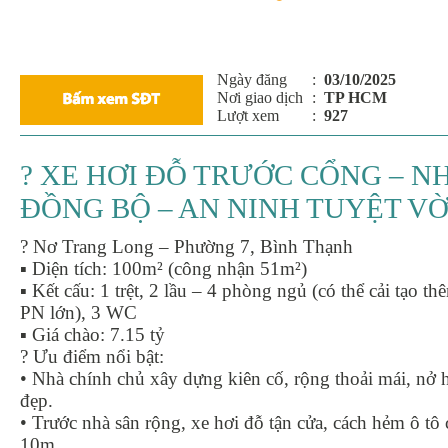
Ngày đăng
:
03/10/2025
Nơi giao dịch
:
TP HCM
Lượt xem
:
927
? XE HƠI ĐỖ TRƯỚC CỔNG – N
ĐỒNG BỘ – AN NINH TUYỆT VỜI
? Nơ Trang Long – Phường 7, Bình Thạnh
▪ Diện tích: 100m² (công nhận 51m²)
▪ Kết cấu: 1 trệt, 2 lầu – 4 phòng ngủ (có thể cải tạo th
PN lớn), 3 WC
▪ Giá chào: 7.15 tỷ
? Ưu điểm nổi bật:
• Nhà chính chủ xây dựng kiên cố, rộng thoải mái, nở 
đẹp.
• Trước nhà sân rộng, xe hơi đỗ tận cửa, cách hẻm ô tô 
10m.