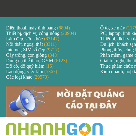
Điện thoại, máy tính bảng
(6894)
Ô tô, xe máy
(117
Thiết bị, dịch vụ công-nông
(20904)
PC, laptop, linh k
Làm đẹp, sức khỏe
(83147)
Thiết bị, dịch vụ
Nội thất, ngoại thất
(8311)
Du lịch, khách sạ
Internet, SIM số đẹp
(9717)
Phong thủy, cúng 
Cây trồng, con giống
(348)
Phần mềm, game 
Dụng cụ thể thao, GYM
(6123)
Giải trí, nghệ thuậ
Đồ cổ, đồ quý hiếm
(16)
Thực phẩm chức 
Lao động, việc làm
(5367)
Kinh doanh, hợp 
Các loại khác
(29573)