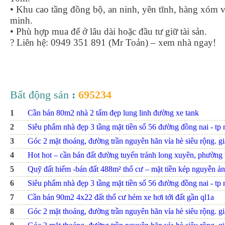
• Khu cao tầng đồng bộ, an ninh, yên tĩnh, hàng xóm 
minh.
• Phù hợp mua để ở lâu dài hoặc đầu tư giữ tài sản.
? Liên hệ: 0949 351 891 (Mr Toản) – xem nhà ngay!
Bất động sản
:
695234
1
Cần bán 80m2 nhà 2 tấm đẹp lung linh đường xe tank
2
Siêu phẩm nhà đẹp 3 tầng mặt tiền số 56 đường đồng nai - tp nh
3
Góc 2 mặt thoáng, đường trần nguyên hãn vỉa hè siêu rộng. giá
4
Hot hot – cần bán đất đường tuyến tránh long xuyên, phường th
5
Quỹ đất hiếm -bán đất 488m² thổ cư – mặt tiền kép nguyễn ảnh
6
Siêu phẩm nhà đẹp 3 tầng mặt tiền số 56 đường đồng nai - tp nh
7
Cần bán 90m2 4x22 đất thổ cư hẻm xe hơi tới đất gần ql1a
8
Góc 2 mặt thoáng, đường trần nguyên hãn vỉa hè siêu rộng. giá