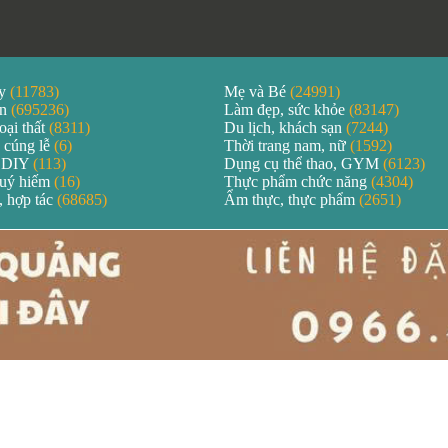
áy
(11783)
Mẹ và Bé
(24991)
ản
(695236)
Làm đẹp, sức khỏe
(83147)
oại thất
(8311)
Du lịch, khách sạn
(7244)
 cúng lễ
(6)
Thời trang nam, nữ
(1592)
 DIY
(113)
Dụng cụ thể thao, GYM
(6123)
quý hiếm
(16)
Thực phẩm chức năng
(4304)
, hợp tác
(68685)
Ẩm thực, thực phẩm
(2651)