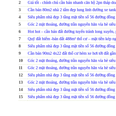
2
Giá tốt - chính chủ cần bán nhanh căn hộ 2pn tháp d
3
Cần bán 80m2 nhà 2 tấm đẹp lung linh đường xe tank
4
Siêu phẩm nhà đẹp 3 tầng mặt tiền số 56 đường đồng na
5
Góc 2 mặt thoáng, đường trần nguyên hãn vỉa hè siêu r
6
Hot hot – cần bán đất đường tuyến tránh long xuyên, p
7
Quỹ đất hiếm -bán đất 488m² thổ cư – mặt tiền kép ng
8
Siêu phẩm nhà đẹp 3 tầng mặt tiền số 56 đường đồng na
9
Cần bán 90m2 4x22 đất thổ cư hẻm xe hơi tới đất gầ
10
Góc 2 mặt thoáng, đường trần nguyên hãn vỉa hè siêu r
11
Góc 2 mặt thoáng, đường trần nguyên hãn vỉa hè siêu r
12
Siêu phẩm nhà đẹp 3 tầng mặt tiền số 56 đường đồng na
13
Góc 2 mặt thoáng, đường trần nguyên hãn vỉa hè siêu r
14
Siêu phẩm nhà đẹp 3 tầng mặt tiền số 56 đường đồng na
15
Siêu phẩm nhà đẹp 3 tầng mặt tiền số 56 đường đồng na