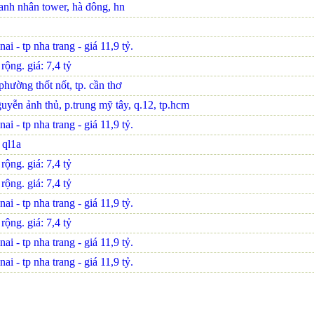
oanh nhân tower, hà đông, hn
i - tp nha trang - giá 11,9 tỷ.
ộng. giá: 7,4 tỷ
hường thốt nốt, tp. cần thơ
uyễn ảnh thủ, p.trung mỹ tây, q.12, tp.hcm
i - tp nha trang - giá 11,9 tỷ.
n ql1a
ộng. giá: 7,4 tỷ
ộng. giá: 7,4 tỷ
i - tp nha trang - giá 11,9 tỷ.
ộng. giá: 7,4 tỷ
i - tp nha trang - giá 11,9 tỷ.
i - tp nha trang - giá 11,9 tỷ.