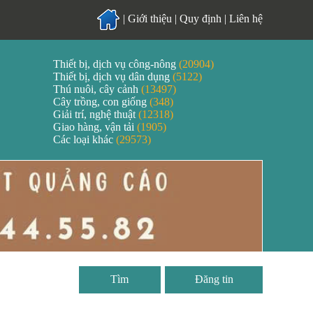
|
Giới thiệu
|
Quy định
|
Liên hệ
Thiết bị, dịch vụ công-nông
(20904)
Thiết bị, dịch vụ dân dụng
(5122)
Thú nuôi, cây cảnh
(13497)
Cây trồng, con giống
(348)
Giải trí, nghệ thuật
(12318)
Giao hàng, vận tải
(1905)
Các loại khác
(29573)
Đăng tin