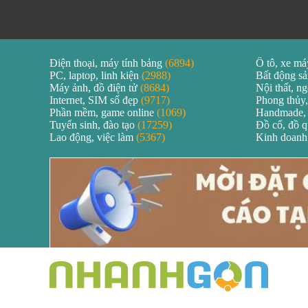
Điện thoại, máy tính bảng
(6894)
Ô tô, xe m
PC, laptop, linh kiện
(2988)
Bất động s
Máy ảnh, đồ điện tử
(8684)
Nội thất, ng
Internet, SIM số đẹp
(9717)
Phong thủy,
Phần mềm, game online
(1069)
Handmade,
Tuyển sinh, đào tạo
(17259)
Đồ cổ, đồ 
Lao động, việc làm
(5367)
Kinh doanh