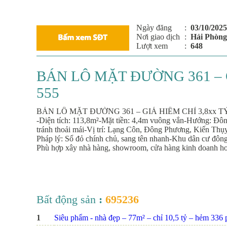
Ngày đăng
:
03/10/2025
Nơi giao dịch
:
Hải Phòng
Lượt xem
:
648
BÁN LÔ MẶT ĐƯỜNG 361 – G
555
BÁN LÔ MẶT ĐƯỜNG 361 – GIÁ HIẾM CHỈ 3,8xx T
-Diện tích: 113,8m²-Mặt tiền: 4,4m vuông vắn-Hướng: Đông
tránh thoải mái-Vị trí: Lạng Côn, Đông Phương, Kiến Thụy
Pháp lý: Sổ đỏ chính chủ, sang tên nhanh-Khu dân cư đông,
Phù hợp xây nhà hàng, showroom, cửa hàng kinh doanh ho
Bất động sản
:
695236
1
Siêu phẩm - nhà đẹp – 77m² – chỉ 10,5 tỷ – hẻm 336 ph