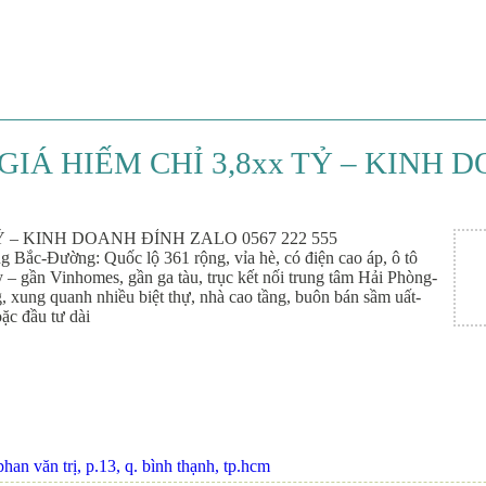
IÁ HIẾM CHỈ 3,8xx TỶ – KINH D
Ỷ – KINH DOANH ĐỈNH ZALO 0567 222 555
 Bắc-Đường: Quốc lộ 361 rộng, vỉa hè, có điện cao áp, ô tô
 – gần Vinhomes, gần ga tàu, trục kết nối trung tâm Hải Phòng-
 xung quanh nhiều biệt thự, nhà cao tầng, buôn bán sầm uất-
ặc đầu tư dài
an văn trị, p.13, q. bình thạnh, tp.hcm