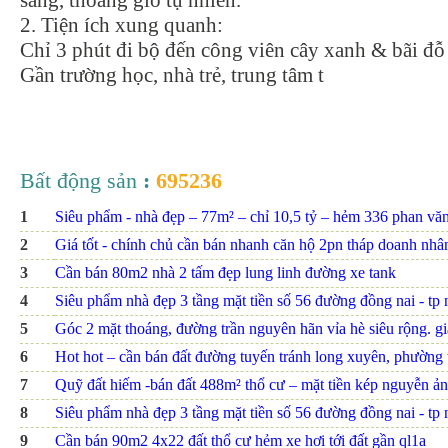
sáng, thoáng gió tự nhiên.
2. Tiện ích xung quanh:
Chỉ 3 phút đi bộ đến công viên cây xanh & bãi đỗ
Gần trường học, nhà trẻ, trung tâm t
Bất động sản
:
695236
1
Siêu phẩm - nhà đẹp – 77m² – chỉ 10,5 tỷ – hẻm 336 phan văn t
2
Giá tốt - chính chủ cần bán nhanh căn hộ 2pn tháp doanh nhâ
3
Cần bán 80m2 nhà 2 tấm đẹp lung linh đường xe tank
4
Siêu phẩm nhà đẹp 3 tầng mặt tiền số 56 đường đồng nai - tp nh
5
Góc 2 mặt thoáng, đường trần nguyên hãn vỉa hè siêu rộng. giá
6
Hot hot – cần bán đất đường tuyến tránh long xuyên, phường th
7
Quỹ đất hiếm -bán đất 488m² thổ cư – mặt tiền kép nguyễn ảnh
8
Siêu phẩm nhà đẹp 3 tầng mặt tiền số 56 đường đồng nai - tp nh
9
Cần bán 90m2 4x22 đất thổ cư hẻm xe hơi tới đất gần ql1a