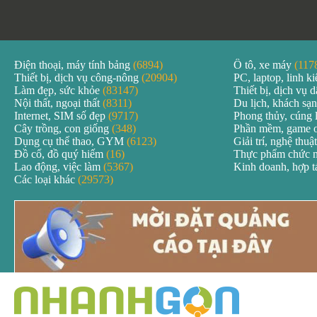
Điện thoại, máy tính bảng
(6894)
Ô tô, xe máy
(117
Thiết bị, dịch vụ công-nông
(20904)
PC, laptop, linh k
Làm đẹp, sức khỏe
(83147)
Thiết bị, dịch vụ
Nội thất, ngoại thất
(8311)
Du lịch, khách sạ
Internet, SIM số đẹp
(9717)
Phong thủy, cúng 
Cây trồng, con giống
(348)
Phần mềm, game 
Dụng cụ thể thao, GYM
(6123)
Giải trí, nghệ thuậ
Đồ cổ, đồ quý hiếm
(16)
Thực phẩm chức 
Lao động, việc làm
(5367)
Kinh doanh, hợp 
Các loại khác
(29573)