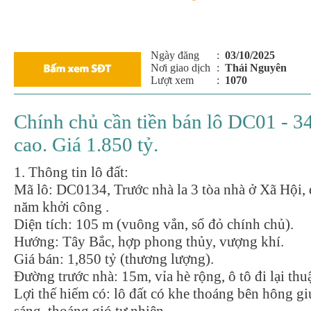
Ngày đăng
:
03/10/2025
Nơi giao dịch
:
Thái Nguyên
Lượt xem
:
1070
Chính chủ cần tiền bán lô DC01 - 34
cao. Giá 1.850 tỷ.
1. Thông tin lô đất:
Mã lô: DC0134, Trước nhà la 3 tòa nhà ở Xã Hội, 
năm khởi công .
Diện tích: 105 m (vuông vắn, sổ đỏ chính chủ).
Hướng: Tây Bắc, hợp phong thủy, vượng khí.
Giá bán: 1,850 tỷ (thương lượng).
Đường trước nhà: 15m, vỉa hè rộng, ô tô đi lại thuậ
Lợi thế hiếm có: lô đất có khe thoáng bên hông g