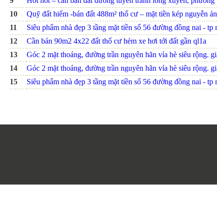
9
Hot hot – cần bán đất đường tuyến tránh long xuyên, phường th
10
Quỹ đất hiếm -bán đất 488m² thổ cư – mặt tiền kép nguyễn ảnh
11
Siêu phẩm nhà đẹp 3 tầng mặt tiền số 56 đường đồng nai - tp nh
12
Cần bán 90m2 4x22 đất thổ cư hẻm xe hơi tới đất gần ql1a
13
Góc 2 mặt thoáng, đường trần nguyên hãn vỉa hè siêu rộng. giá
14
Góc 2 mặt thoáng, đường trần nguyên hãn vỉa hè siêu rộng. giá
15
Siêu phẩm nhà đẹp 3 tầng mặt tiền số 56 đường đồng nai - tp nh