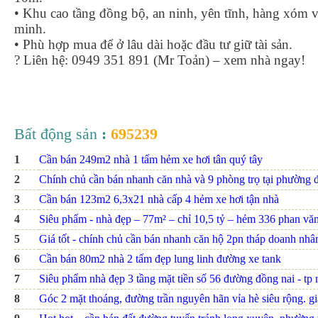
• Khu cao tầng đồng bộ, an ninh, yên tĩnh, hàng xóm 
minh.
• Phù hợp mua để ở lâu dài hoặc đầu tư giữ tài sản.
? Liên hệ: 0949 351 891 (Mr Toản) – xem nhà ngay!
Bất động sản
:
695239
1
Cần bán 249m2 nhà 1 tấm hẻm xe hơi tân quý tây
2
Chính chủ cần bán nhanh căn nhà và 9 phòng trọ tại phường đ
3
Cần bán 123m2 6,3x21 nhà cấp 4 hẻm xe hơi tận nhà
4
Siêu phẩm - nhà đẹp – 77m² – chỉ 10,5 tỷ – hẻm 336 phan văn t
5
Giá tốt - chính chủ cần bán nhanh căn hộ 2pn tháp doanh nhâ
6
Cần bán 80m2 nhà 2 tấm đẹp lung linh đường xe tank
7
Siêu phẩm nhà đẹp 3 tầng mặt tiền số 56 đường đồng nai - tp nh
8
Góc 2 mặt thoáng, đường trần nguyên hãn vỉa hè siêu rộng. giá