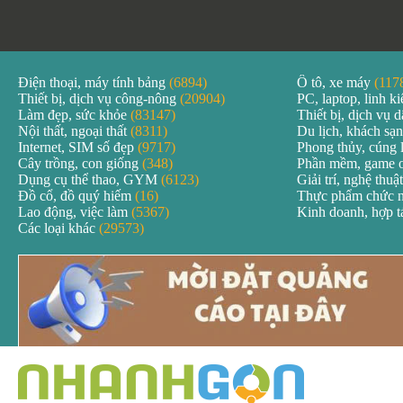
Điện thoại, máy tính bảng
(6894)
Ô tô, xe máy
(117
Thiết bị, dịch vụ công-nông
(20904)
PC, laptop, linh k
Làm đẹp, sức khỏe
(83147)
Thiết bị, dịch vụ
Nội thất, ngoại thất
(8311)
Du lịch, khách sạ
Internet, SIM số đẹp
(9717)
Phong thủy, cúng 
Cây trồng, con giống
(348)
Phần mềm, game 
Dụng cụ thể thao, GYM
(6123)
Giải trí, nghệ thuậ
Đồ cổ, đồ quý hiếm
(16)
Thực phẩm chức 
Lao động, việc làm
(5367)
Kinh doanh, hợp 
Các loại khác
(29573)