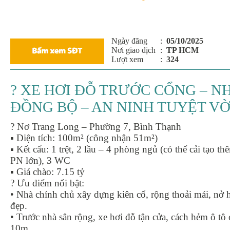
Ngày đăng
:
05/10/2025
Nơi giao dịch
:
TP HCM
Lượt xem
:
324
? XE HƠI ĐỖ TRƯỚC CỔNG – N
ĐỒNG BỘ – AN NINH TUYỆT VỜI
? Nơ Trang Long – Phường 7, Bình Thạnh
▪ Diện tích: 100m² (công nhận 51m²)
▪ Kết cấu: 1 trệt, 2 lầu – 4 phòng ngủ (có thể cải tạo th
PN lớn), 3 WC
▪ Giá chào: 7.15 tỷ
? Ưu điểm nổi bật:
• Nhà chính chủ xây dựng kiên cố, rộng thoải mái, nở 
đẹp.
• Trước nhà sân rộng, xe hơi đỗ tận cửa, cách hẻm ô tô 
10m.