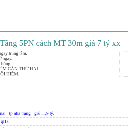
 Tầng 5PN cách MT 30m giá 7 tỷ xx
ay trung tâm.
ở ngay.
hóng.
TÌM CĂN THỨ HAI.
HỘI HIẾM.
i - tp nha trang - giá 11,9 tỷ.
n ql1a