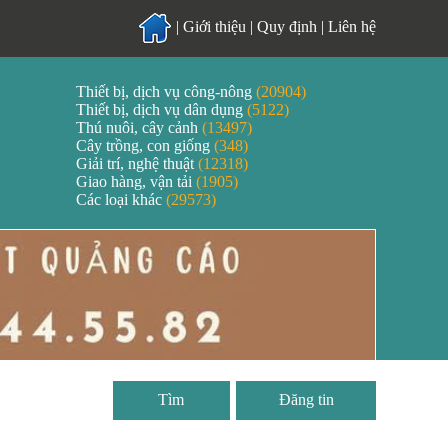
|
Giới thiệu
|
Quy định
|
Liên hệ
Thiết bị, dịch vụ công-nông
(20904)
Thiết bị, dịch vụ dân dụng
(5122)
Thú nuôi, cây cảnh
(13497)
Cây trồng, con giống
(348)
Giải trí, nghệ thuật
(12318)
Giao hàng, vận tải
(1905)
Các loại khác
(29573)
Đăng tin