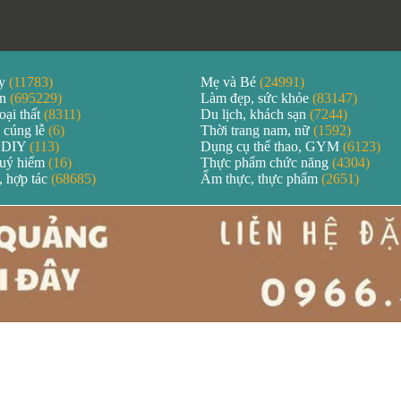
áy
(11783)
Mẹ và Bé
(24991)
ản
(695229)
Làm đẹp, sức khỏe
(83147)
oại thất
(8311)
Du lịch, khách sạn
(7244)
 cúng lễ
(6)
Thời trang nam, nữ
(1592)
 DIY
(113)
Dụng cụ thể thao, GYM
(6123)
quý hiếm
(16)
Thực phẩm chức năng
(4304)
, hợp tác
(68685)
Ẩm thực, thực phẩm
(2651)