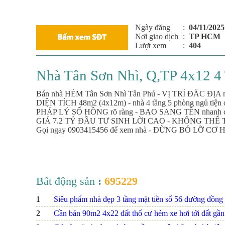
Ngày đăng
:
04/11/2025
Nơi giao dịch
:
TP HCM
Lượt xem
:
404
Nhà Tân Sơn Nhì, Q,TP 4x12 4
Bán nhà HẺM Tân Sơn Nhì Tân Phú - VỊ TRÍ ĐẮC ĐỊA ng
DIỆN TÍCH 48m2 (4x12m) - nhà 4 tầng 5 phòng ngủ tiện 
PHÁP LÝ SỔ HỒNG rõ ràng - BAO SANG TÊN nhanh c
GIÁ 7.2 TỶ ĐẦU TƯ SINH LỜI CAO - KHÔNG THỂ 
Gọi ngay 0903415456 để xem nhà - ĐỪNG BỎ LỠ CƠ 
Bất động sản
:
695229
1
Siêu phẩm nhà đẹp 3 tầng mặt tiền số 56 đường đồng na
2
Cần bán 90m2 4x22 đất thổ cư hẻm xe hơi tới đất gầ