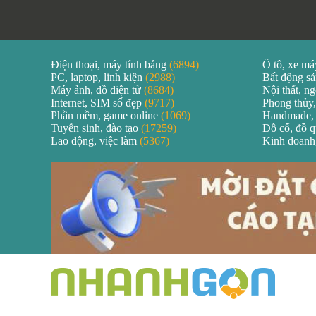
Điện thoại, máy tính bảng
(6894)
Ô tô, xe m
PC, laptop, linh kiện
(2988)
Bất động s
Máy ảnh, đồ điện tử
(8684)
Nội thất, ng
Internet, SIM số đẹp
(9717)
Phong thủy,
Phần mềm, game online
(1069)
Handmade,
Tuyển sinh, đào tạo
(17259)
Đồ cổ, đồ 
Lao động, việc làm
(5367)
Kinh doanh