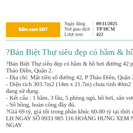
Ngày đăng
:
09/11/2025
Nơi giao dịch
:
TP HCM
Lượt xem
:
422
?Bán Biệt Thự siêu đẹp có hầm & h
?Bán Biệt Thự siêu đẹp có hầm & hồ bơi đường 42 
Thảo Điền, Quận 2.
- Địa chỉ: Mặt tiền số đường 42, P Thảo Điền, Quận 
- Diện tích 303.7m2 (14m x 21.7m) chưa tính 40m2 
đang sử dụng.
- Kết cấu : 1 hầm, 3 lầu, 5 phòng ngủ, hồ bơi, sân vư
- Sổ hồng, hoàn công đầy đủ.
?Giá 69 tỷ, giá tốt trong phân khúc 60-80 tỷ tại thời
LH NGAY SỐ 0933 985 116 HOÀNG HƯNG XEM
NGAY