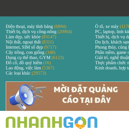
Điện thoại, máy tính bảng
(6894)
Ô tô, xe máy
(117
Thiết bị, dịch vụ công-nông
(20904)
PC, laptop, linh k
Làm đẹp, sức khỏe
(83147)
Thiết bị, dịch vụ
Nội thất, ngoại thất
(8311)
Du lịch, khách sạ
Internet, SIM số đẹp
(9717)
Phong thủy, cúng 
Cây trồng, con giống
(348)
Phần mềm, game 
Dụng cụ thể thao, GYM
(6123)
Giải trí, nghệ thuậ
Đồ cổ, đồ quý hiếm
(16)
Thực phẩm chức 
Lao động, việc làm
(5367)
Kinh doanh, hợp 
Các loại khác
(29573)