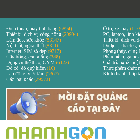
Điện thoại, máy tính bảng
(6894)
Ô tô, xe máy
(117
Thiết bị, dịch vụ công-nông
(20904)
PC, laptop, linh k
Làm đẹp, sức khỏe
(83147)
Thiết bị, dịch vụ
Nội thất, ngoại thất
(8311)
Du lịch, khách sạ
Internet, SIM số đẹp
(9717)
Phong thủy, cúng 
Cây trồng, con giống
(348)
Phần mềm, game 
Dụng cụ thể thao, GYM
(6123)
Giải trí, nghệ thuậ
Đồ cổ, đồ quý hiếm
(16)
Thực phẩm chức 
Lao động, việc làm
(5367)
Kinh doanh, hợp 
Các loại khác
(29573)