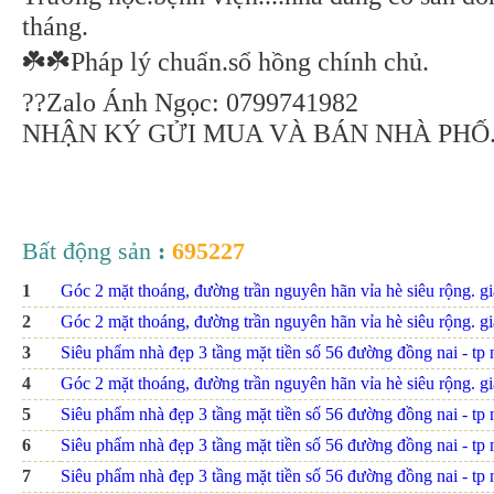
tháng.
☘️☘️Pháp lý chuẩn.sổ hồng chính chủ.
??Zalo Ánh Ngọc: 0799741982
NHẬN KÝ GỬI MUA VÀ BÁN NHÀ PHỐ
Bất động sản
:
695227
1
Góc 2 mặt thoáng, đường trần nguyên hãn vỉa hè siêu rộng. giá
2
Góc 2 mặt thoáng, đường trần nguyên hãn vỉa hè siêu rộng. giá
3
Siêu phẩm nhà đẹp 3 tầng mặt tiền số 56 đường đồng nai - tp nh
4
Góc 2 mặt thoáng, đường trần nguyên hãn vỉa hè siêu rộng. giá
5
Siêu phẩm nhà đẹp 3 tầng mặt tiền số 56 đường đồng nai - tp nh
6
Siêu phẩm nhà đẹp 3 tầng mặt tiền số 56 đường đồng nai - tp nh
7
Siêu phẩm nhà đẹp 3 tầng mặt tiền số 56 đường đồng nai - tp nh