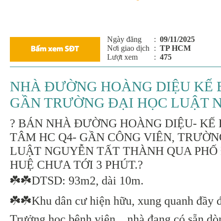
Ngày đăng
:
09/11/2025
Nơi giao dịch
:
TP HCM
Lượt xem
:
475
NHÀ ĐƯỜNG HOÀNG DIỆU KẾ 
GẦN TRƯỜNG ĐẠI HỌC LUẬT 
? BÁN NHÀ ĐƯỜNG HOÀNG DIỆU- KẾ
TÂM HC Q4- GẦN CÔNG VIÊN, TRƯỜN
LUẬT NGUYỄN TẤT THÀNH QUA PHỐ 
HUỆ CHƯA TỚI 3 PHÚT.?
☘️☘️DTSD: 93m2, dài 10m.
☘️☘️Khu dân cư hiện hữu, xung quanh đầy đủ
Trưởng học.bệnh viện....nhà đang có sẵn dò