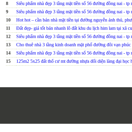
8
Siêu phẩm nhà đẹp 3 tầng mặt tiền số 56 đường đồng nai - tp nh
9
Siêu phẩm nhà đẹp 3 tầng mặt tiền số 56 đường đồng nai - tp nh
10
Hot hot – cần bán nhà mặt tiền tại đường nguyễn ảnh thủ, ph
11
Đất đẹp- giá tốt bán nhanh lô đất khu du lịch him lam tại xã c
12
Siêu phẩm nhà đẹp 3 tầng mặt tiền số 56 đường đồng nai - tp nh
13
Cho thuê nhà 3 tầng kinh doanh mặt phố đường đôi vạn phúc
14
Siêu phẩm nhà đẹp 3 tầng mặt tiền số 56 đường đồng nai - tp nh
15
125m2 5x25 đất thổ cư mt đường nhựa đối diện làng đại họ