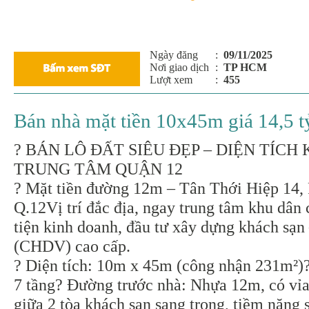
Ngày đăng
:
09/11/2025
Nơi giao dịch
:
TP HCM
Lượt xem
:
455
Bán nhà mặt tiền 10x45m giá 14,5 
?️ BÁN LÔ ĐẤT SIÊU ĐẸP – DIỆN TÍCH 
TRUNG TÂM QUẬN 12
? Mặt tiền đường 12m – Tân Thới Hiệp 14, 
Q.12Vị trí đắc địa, ngay trung tâm khu dân 
tiện kinh doanh, đầu tư xây dựng khách sạn
(CHDV) cao cấp.
? Diện tích: 10m x 45m (công nhận 231m²)
7 tầng? Đường trước nhà: Nhựa 12m, có vỉ
giữa 2 tòa khách sạn sang trọng, tiềm năng 