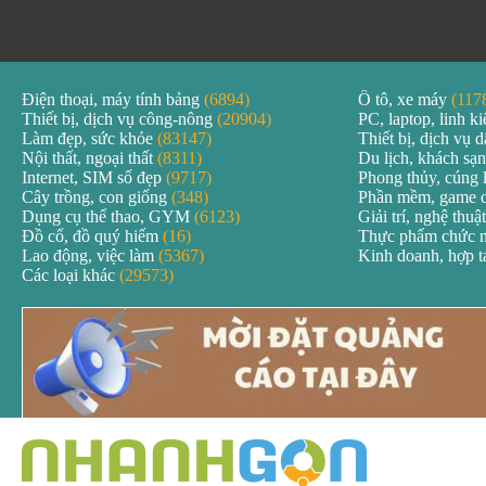
Điện thoại, máy tính bảng
(6894)
Ô tô, xe máy
(117
Thiết bị, dịch vụ công-nông
(20904)
PC, laptop, linh k
Làm đẹp, sức khỏe
(83147)
Thiết bị, dịch vụ
Nội thất, ngoại thất
(8311)
Du lịch, khách sạ
Internet, SIM số đẹp
(9717)
Phong thủy, cúng 
Cây trồng, con giống
(348)
Phần mềm, game 
Dụng cụ thể thao, GYM
(6123)
Giải trí, nghệ thuậ
Đồ cổ, đồ quý hiếm
(16)
Thực phẩm chức 
Lao động, việc làm
(5367)
Kinh doanh, hợp 
Các loại khác
(29573)