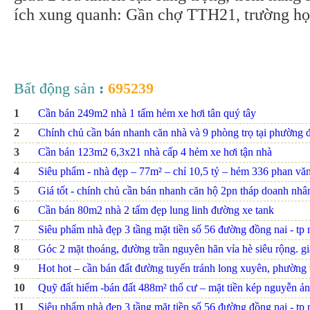
ích xung quanh: Gần chợ TTH21, trường h
Bất động sản
:
695239
1
Cần bán 249m2 nhà 1 tấm hẻm xe hơi tân quý tây
2
Chính chủ cần bán nhanh căn nhà và 9 phòng trọ tại phường đ
3
Cần bán 123m2 6,3x21 nhà cấp 4 hẻm xe hơi tận nhà
4
Siêu phẩm - nhà đẹp – 77m² – chỉ 10,5 tỷ – hẻm 336 phan văn t
5
Giá tốt - chính chủ cần bán nhanh căn hộ 2pn tháp doanh nhâ
6
Cần bán 80m2 nhà 2 tấm đẹp lung linh đường xe tank
7
Siêu phẩm nhà đẹp 3 tầng mặt tiền số 56 đường đồng nai - tp nh
8
Góc 2 mặt thoáng, đường trần nguyên hãn vỉa hè siêu rộng. giá
9
Hot hot – cần bán đất đường tuyến tránh long xuyên, phường th
10
Quỹ đất hiếm -bán đất 488m² thổ cư – mặt tiền kép nguyễn ảnh
11
Siêu phẩm nhà đẹp 3 tầng mặt tiền số 56 đường đồng nai - tp nh