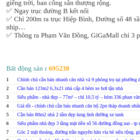
giếng trời, ban công sân thượng rộng.
✅ Ngay trục đường B kết nối
✅ Chỉ 200m ra trục Hiệp Bình, Đường số 48 sầ
nhịp…
✅ Thông ra Phạm Văn Đồng, GiGaMall chỉ 3 p
Bất động sản
:
695238
1
Chính chủ cần bán nhanh căn nhà và 9 phòng trọ tại phường đ
2
Cần bán 123m2 6,3x21 nhà cấp 4 hẻm xe hơi tận nhà
3
Siêu phẩm - nhà đẹp – 77m² – chỉ 10,5 tỷ – hẻm 336 phan văn t
4
Giá tốt - chính chủ cần bán nhanh căn hộ 2pn tháp doanh nhâ
5
Cần bán 80m2 nhà 2 tấm đẹp lung linh đường xe tank
6
Siêu phẩm nhà đẹp 3 tầng mặt tiền số 56 đường đồng nai - tp nh
7
Góc 2 mặt thoáng, đường trần nguyên hãn vỉa hè siêu rộng. giá