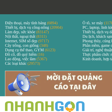
Điện thoại, máy tính bảng
(6894)
Ô tô, xe máy
(117
Thiết bị, dịch vụ công-nông
(20904)
PC, laptop, linh k
Làm đẹp, sức khỏe
(83147)
Thiết bị, dịch vụ
Nội thất, ngoại thất
(8311)
Du lịch, khách sạ
Internet, SIM số đẹp
(9717)
Phong thủy, cúng 
Cây trồng, con giống
(348)
Phần mềm, game 
Dụng cụ thể thao, GYM
(6123)
Giải trí, nghệ thuậ
Đồ cổ, đồ quý hiếm
(16)
Thực phẩm chức 
Lao động, việc làm
(5367)
Kinh doanh, hợp 
Các loại khác
(29573)