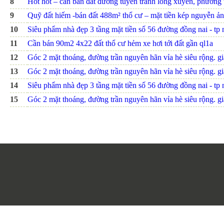
8
Hot hot – cần bán đất đường tuyến tránh long xuyên, phường th
9
Quỹ đất hiếm -bán đất 488m² thổ cư – mặt tiền kép nguyễn ảnh
10
Siêu phẩm nhà đẹp 3 tầng mặt tiền số 56 đường đồng nai - tp nh
11
Cần bán 90m2 4x22 đất thổ cư hẻm xe hơi tới đất gần ql1a
12
Góc 2 mặt thoáng, đường trần nguyên hãn vỉa hè siêu rộng. giá
13
Góc 2 mặt thoáng, đường trần nguyên hãn vỉa hè siêu rộng. giá
14
Siêu phẩm nhà đẹp 3 tầng mặt tiền số 56 đường đồng nai - tp nh
15
Góc 2 mặt thoáng, đường trần nguyên hãn vỉa hè siêu rộng. giá