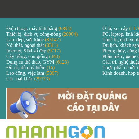
Điện thoại, máy tính bảng
(6894)
Ô tô, xe máy
(117
Thiết bị, dịch vụ công-nông
(20904)
PC, laptop, linh k
Làm đẹp, sức khỏe
(83147)
Thiết bị, dịch vụ
Nội thất, ngoại thất
(8311)
Du lịch, khách sạ
Internet, SIM số đẹp
(9717)
Phong thủy, cúng 
Cây trồng, con giống
(348)
Phần mềm, game 
Dụng cụ thể thao, GYM
(6123)
Giải trí, nghệ thuậ
Đồ cổ, đồ quý hiếm
(16)
Thực phẩm chức 
Lao động, việc làm
(5367)
Kinh doanh, hợp 
Các loại khác
(29573)