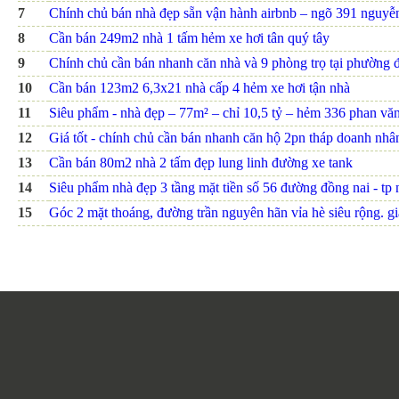
7
Chính chủ bán nhà đẹp sẵn vận hành airbnb – ngõ 391 nguyễn 
8
Cần bán 249m2 nhà 1 tấm hẻm xe hơi tân quý tây
9
Chính chủ cần bán nhanh căn nhà và 9 phòng trọ tại phường đ
10
Cần bán 123m2 6,3x21 nhà cấp 4 hẻm xe hơi tận nhà
11
Siêu phẩm - nhà đẹp – 77m² – chỉ 10,5 tỷ – hẻm 336 phan văn t
12
Giá tốt - chính chủ cần bán nhanh căn hộ 2pn tháp doanh nhâ
13
Cần bán 80m2 nhà 2 tấm đẹp lung linh đường xe tank
14
Siêu phẩm nhà đẹp 3 tầng mặt tiền số 56 đường đồng nai - tp nh
15
Góc 2 mặt thoáng, đường trần nguyên hãn vỉa hè siêu rộng. giá