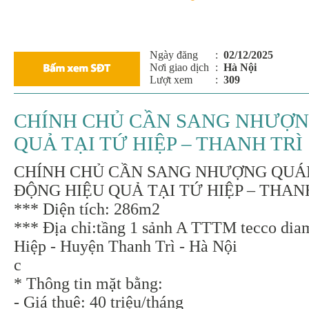
Ngày đăng
:
02/12/2025
Nơi giao dịch
:
Hà Nội
Lượt xem
:
309
CHÍNH CHỦ CẦN SANG NHƯỢN
QUẢ TẠI TỨ HIỆP – THANH TRÌ
CHÍNH CHỦ CẦN SANG NHƯỢNG QUÁ
ĐỘNG HIỆU QUẢ TẠI TỨ HIỆP – THAN
*** Diện tích: 286m2
*** Địa chỉ:tầng 1 sảnh A TTTM tecco dia
Hiệp - Huyện Thanh Trì - Hà Nội
c
* Thông tin mặt bằng:
- Giá thuê: 40 triệu/tháng