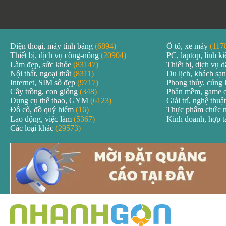
Điện thoại, máy tính bảng
(6894)
Ô tô, xe máy
(117
Thiết bị, dịch vụ công-nông
(20904)
PC, laptop, linh k
Làm đẹp, sức khỏe
(83147)
Thiết bị, dịch vụ
Nội thất, ngoại thất
(8311)
Du lịch, khách sạ
Internet, SIM số đẹp
(9717)
Phong thủy, cúng 
Cây trồng, con giống
(348)
Phần mềm, game 
Dụng cụ thể thao, GYM
(6123)
Giải trí, nghệ thuậ
Đồ cổ, đồ quý hiếm
(16)
Thực phẩm chức 
Lao động, việc làm
(5367)
Kinh doanh, hợp 
Các loại khác
(29573)