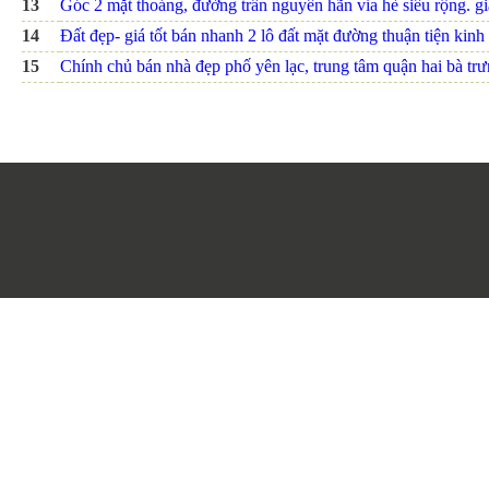
13
Góc 2 mặt thoáng, đường trần nguyên hãn vỉa hè siêu rộng. giá
14
Đất đẹp- giá tốt bán nhanh 2 lô đất mặt đường thuận tiện kinh 
15
Chính chủ bán nhà đẹp phố yên lạc, trung tâm quận hai bà trưn