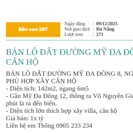
Ngày đăng
:
09/12/2025
Nơi giao dịch
:
Đà Nẵng
Lượt xem
:
271
BÁN LÔ ĐẤT ĐƯỜNG MỸ ĐA ĐÔ
CĂN HỘ
BÁN LÔ ĐẤT ĐƯỜNG MỸ ĐA ĐÔNG 8, N
PHÙ HỢP XÂY CĂN HỘ
- Diện tích: 142m2, ngang 6m5
- Gần Mỹ Đa Đông 12, thông ra Võ Nguyên Giá
phút là ra đến biển.
- Diện tích lớn thích hợp xây villa, căn hộ
Giá bán: 1x tỷ
Liên hệ em Thông 0905 233 234