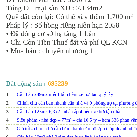
Tổng DT mặt sàn XD : 2.134m2
Quỹ đất còn lại: Có thể xây thêm 1.700 m²
Pháp lý : Sổ hồng riêng niên hạn 2058
• Đã đóng cơ sở hạ tầng 1 Lần
• Chỉ Còn Tiền Thuế đất và phí QL KCN
• Mua bán : chuyển nhượng 1
Bất động sản
:
695239
1
Cần bán 249m2 nhà 1 tấm hẻm xe hơi tân quý tây
2
Chính chủ cần bán nhanh căn nhà và 9 phòng trọ tại phường đ
3
Cần bán 123m2 6,3x21 nhà cấp 4 hẻm xe hơi tận nhà
4
Siêu phẩm - nhà đẹp – 77m² – chỉ 10,5 tỷ – hẻm 336 phan văn t
5
Giá tốt - chính chủ cần bán nhanh căn hộ 2pn tháp doanh nhâ