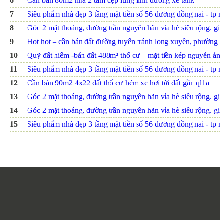
6
Cần bán 80m2 nhà 2 tấm đẹp lung linh đường xe tank
7
Siêu phẩm nhà đẹp 3 tầng mặt tiền số 56 đường đồng nai - tp nh
8
Góc 2 mặt thoáng, đường trần nguyên hãn vỉa hè siêu rộng. giá
9
Hot hot – cần bán đất đường tuyến tránh long xuyên, phường th
10
Quỹ đất hiếm -bán đất 488m² thổ cư – mặt tiền kép nguyễn ảnh
11
Siêu phẩm nhà đẹp 3 tầng mặt tiền số 56 đường đồng nai - tp nh
12
Cần bán 90m2 4x22 đất thổ cư hẻm xe hơi tới đất gần ql1a
13
Góc 2 mặt thoáng, đường trần nguyên hãn vỉa hè siêu rộng. giá
14
Góc 2 mặt thoáng, đường trần nguyên hãn vỉa hè siêu rộng. giá
15
Siêu phẩm nhà đẹp 3 tầng mặt tiền số 56 đường đồng nai - tp nh