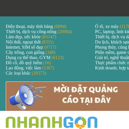
Điện thoại, máy tính bảng
(6894)
Ô tô, xe máy
(117
Thiết bị, dịch vụ công-nông
(20904)
PC, laptop, linh k
Làm đẹp, sức khỏe
(83147)
Thiết bị, dịch vụ
Nội thất, ngoại thất
(8311)
Du lịch, khách sạ
Internet, SIM số đẹp
(9717)
Phong thủy, cúng 
Cây trồng, con giống
(348)
Phần mềm, game 
Dụng cụ thể thao, GYM
(6123)
Giải trí, nghệ thuậ
Đồ cổ, đồ quý hiếm
(16)
Thực phẩm chức 
Lao động, việc làm
(5367)
Kinh doanh, hợp 
Các loại khác
(29573)