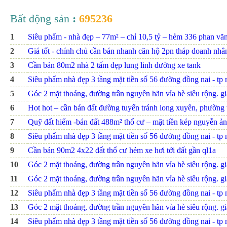
Bất động sản
:
695236
1
Siêu phẩm - nhà đẹp – 77m² – chỉ 10,5 tỷ – hẻm 336 phan văn t
2
Giá tốt - chính chủ cần bán nhanh căn hộ 2pn tháp doanh nhâ
3
Cần bán 80m2 nhà 2 tấm đẹp lung linh đường xe tank
4
Siêu phẩm nhà đẹp 3 tầng mặt tiền số 56 đường đồng nai - tp nh
5
Góc 2 mặt thoáng, đường trần nguyên hãn vỉa hè siêu rộng. giá
6
Hot hot – cần bán đất đường tuyến tránh long xuyên, phường th
7
Quỹ đất hiếm -bán đất 488m² thổ cư – mặt tiền kép nguyễn ảnh
8
Siêu phẩm nhà đẹp 3 tầng mặt tiền số 56 đường đồng nai - tp nh
9
Cần bán 90m2 4x22 đất thổ cư hẻm xe hơi tới đất gần ql1a
10
Góc 2 mặt thoáng, đường trần nguyên hãn vỉa hè siêu rộng. giá
11
Góc 2 mặt thoáng, đường trần nguyên hãn vỉa hè siêu rộng. giá
12
Siêu phẩm nhà đẹp 3 tầng mặt tiền số 56 đường đồng nai - tp nh
13
Góc 2 mặt thoáng, đường trần nguyên hãn vỉa hè siêu rộng. giá
14
Siêu phẩm nhà đẹp 3 tầng mặt tiền số 56 đường đồng nai - tp nh