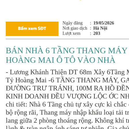
Ngày đăng
:
19/05/2026
Nơi giao dịch
:
Hà Nội
Lượt xem
:
203
BÁN NHÀ 6 TẦNG THANG MÁY
HOÀNG MAI Ô TÔ VÀO NHÀ
- Lương Khánh Thiện DT 68m Xây 6Tầng 
Tỷ Hoàng Mai -6 TẦNG THANG MÁY, G
ĐƯỜNG TRƯ TRÁNH, 100M RA HỒ ĐỀN
KINH DOANH ĐỀU VƯỢNG LỘC ỚC NHÀ 
chi tiết: Nhà 6 Tầng chủ tự xây cực kì chắc
bộ rộng rãi, Thang máy nhập khẩu loại tải t
lang giữa 2 phòng thoáng rộng. Không khí t
lành & tràn ngập ánh sáng tự nhiên. Gia chủ