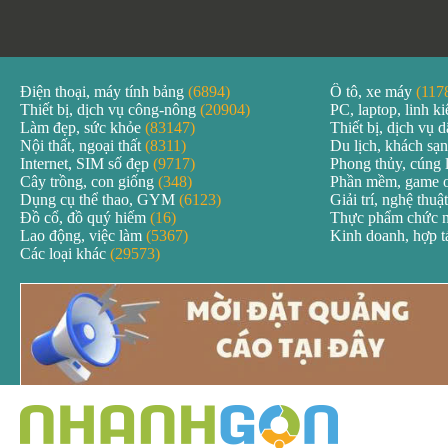
Điện thoại, máy tính bảng
(6894)
Ô tô, xe máy
(117
Thiết bị, dịch vụ công-nông
(20904)
PC, laptop, linh k
Làm đẹp, sức khỏe
(83147)
Thiết bị, dịch vụ
Nội thất, ngoại thất
(8311)
Du lịch, khách sạ
Internet, SIM số đẹp
(9717)
Phong thủy, cúng 
Cây trồng, con giống
(348)
Phần mềm, game 
Dụng cụ thể thao, GYM
(6123)
Giải trí, nghệ thuậ
Đồ cổ, đồ quý hiếm
(16)
Thực phẩm chức 
Lao động, việc làm
(5367)
Kinh doanh, hợp 
Các loại khác
(29573)