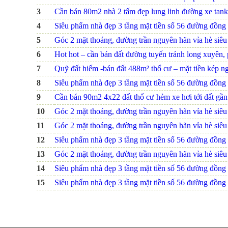
3
Cần bán 80m2 nhà 2 tấm đẹp lung linh đường xe tank
4
Siêu phẩm nhà đẹp 3 tầng mặt tiền số 56 đường đồng na
5
Góc 2 mặt thoáng, đường trần nguyên hãn vỉa hè siêu r
6
Hot hot – cần bán đất đường tuyến tránh long xuyên, p
7
Quỹ đất hiếm -bán đất 488m² thổ cư – mặt tiền kép ng
8
Siêu phẩm nhà đẹp 3 tầng mặt tiền số 56 đường đồng na
9
Cần bán 90m2 4x22 đất thổ cư hẻm xe hơi tới đất gầ
10
Góc 2 mặt thoáng, đường trần nguyên hãn vỉa hè siêu r
11
Góc 2 mặt thoáng, đường trần nguyên hãn vỉa hè siêu r
12
Siêu phẩm nhà đẹp 3 tầng mặt tiền số 56 đường đồng na
13
Góc 2 mặt thoáng, đường trần nguyên hãn vỉa hè siêu r
14
Siêu phẩm nhà đẹp 3 tầng mặt tiền số 56 đường đồng na
15
Siêu phẩm nhà đẹp 3 tầng mặt tiền số 56 đường đồng na