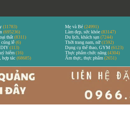
áy
(11783)
Mẹ và Bé
(24991)
ản
(695236)
Làm đẹp, sức khỏe
(83147)
oại thất
(8311)
Du lịch, khách sạn
(7244)
 cúng lễ
(6)
Thời trang nam, nữ
(1592)
 DIY
(113)
Dụng cụ thể thao, GYM
(6123)
quý hiếm
(16)
Thực phẩm chức năng
(4304)
, hợp tác
(68685)
Ẩm thực, thực phẩm
(2651)