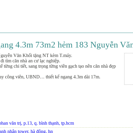
 ngang 4.3m 73m2 hẻm 183 Nguyễn Vă
 Nguyễn Văn Khối tặng NT kèm T.máy.
i tìm căn nhà an cư lạc nghiệp.
tế từng chi tiết, sang trọng từng viên gạch tạo nên căn nhà đẹp
gay công viên, UBND… thiết kế ngang 4.3m dài 17m.
an văn trị, p.13, q. bình thạnh, tp.hcm
oanh nhân tower, hà đông, hn