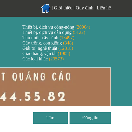
|
Giới thiệu
|
Quy định
|
Liên hệ
Thiết bị, dịch vụ công-nông
(20904)
Thiết bị, dịch vụ dân dụng
(5122)
Thú nuôi, cây cảnh
(13497)
Cây trồng, con giống
(348)
Giải trí, nghệ thuật
(12318)
Giao hàng, vận tải
(1905)
Các loại khác
(29573)
Đăng tin