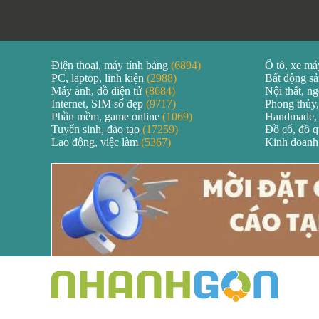
Điện thoại, máy tính bảng
(6894)
Ô tô, xe m
PC, laptop, linh kiện
(2988)
Bất động s
Máy ảnh, đồ điện tử
(8684)
Nội thất, ng
Internet, SIM số đẹp
(9717)
Phong thủy,
Phần mềm, game online
(1069)
Handmade,
Tuyển sinh, đào tạo
(17259)
Đồ cổ, đồ 
Lao động, việc làm
(5367)
Kinh doanh