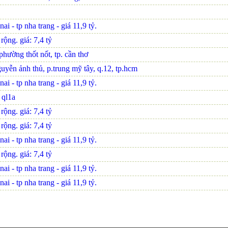
i - tp nha trang - giá 11,9 tỷ.
ộng. giá: 7,4 tỷ
hường thốt nốt, tp. cần thơ
uyễn ảnh thủ, p.trung mỹ tây, q.12, tp.hcm
i - tp nha trang - giá 11,9 tỷ.
n ql1a
ộng. giá: 7,4 tỷ
ộng. giá: 7,4 tỷ
i - tp nha trang - giá 11,9 tỷ.
ộng. giá: 7,4 tỷ
i - tp nha trang - giá 11,9 tỷ.
i - tp nha trang - giá 11,9 tỷ.