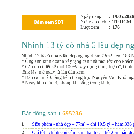
Ngày đăng
:
19/05/2026
Nơi giao dịch
:
TP HCM
Lượt xem
:
176
Nhỉnh 13 tỷ có nhà 6 lầu đẹp
Nhỉnh 13 tỷ có nhà 6 lầu đẹp ngang 4.3m 73m2 hẻm 183
* Ông anh kinh doanh xây tặng căn nhà mơ ước cho khách đ
* Căn nhà thiết kế mới 100%, xây dựng tỉ mỉ, hiện đại tinh 
lộng lẫy, mê ngay từ lần đầu xem.
* Bán căn nhà 6 tầng hẻm thẳng trục Nguyễn Văn Khối n
* Ngay khu dân trí, không khí sống trong lành,
Bất động sản
:
695236
1
Siêu phẩm - nhà đẹp – 77m² – chỉ 10,5 tỷ – hẻm 336 ph
2
Giá tốt - chính chủ cần bán nhanh căn hộ 2pn tháp d