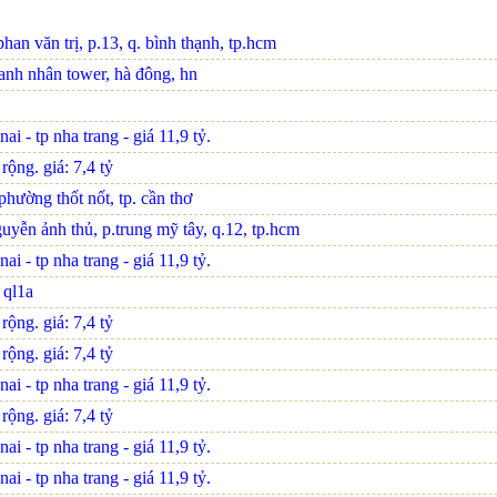
an văn trị, p.13, q. bình thạnh, tp.hcm
oanh nhân tower, hà đông, hn
i - tp nha trang - giá 11,9 tỷ.
ộng. giá: 7,4 tỷ
hường thốt nốt, tp. cần thơ
uyễn ảnh thủ, p.trung mỹ tây, q.12, tp.hcm
i - tp nha trang - giá 11,9 tỷ.
n ql1a
ộng. giá: 7,4 tỷ
ộng. giá: 7,4 tỷ
i - tp nha trang - giá 11,9 tỷ.
ộng. giá: 7,4 tỷ
i - tp nha trang - giá 11,9 tỷ.
i - tp nha trang - giá 11,9 tỷ.