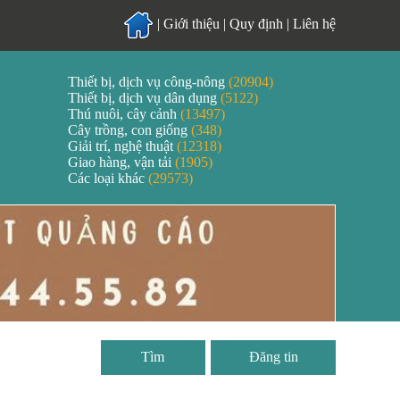
|
Giới thiệu
|
Quy định
|
Liên hệ
Thiết bị, dịch vụ công-nông
(20904)
Thiết bị, dịch vụ dân dụng
(5122)
Thú nuôi, cây cảnh
(13497)
Cây trồng, con giống
(348)
Giải trí, nghệ thuật
(12318)
Giao hàng, vận tải
(1905)
Các loại khác
(29573)
Đăng tin