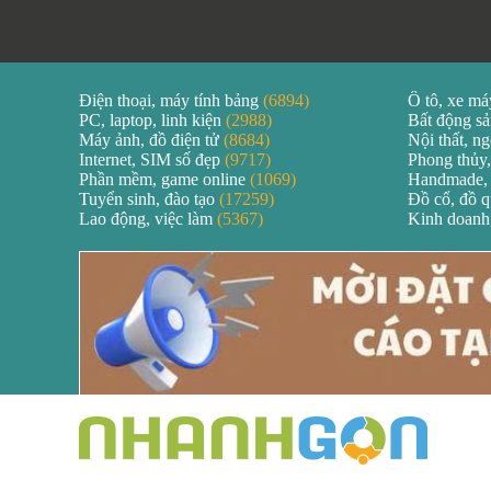
Điện thoại, máy tính bảng
(6894)
Ô tô, xe m
PC, laptop, linh kiện
(2988)
Bất động s
Máy ảnh, đồ điện tử
(8684)
Nội thất, ng
Internet, SIM số đẹp
(9717)
Phong thủy,
Phần mềm, game online
(1069)
Handmade,
Tuyển sinh, đào tạo
(17259)
Đồ cổ, đồ 
Lao động, việc làm
(5367)
Kinh doanh