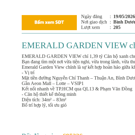
Ngày đăng
:
19/05/2026
Nơi giao dịch
:
Bình Dươ
Lượt xem
:
205
EMERALD GARDEN VIEW chỉ 1,3
EMERALD GARDEN VIEW chỉ 1,39 tỷ Căn hộ xanh chuẩn
Bạn đang tìm một nơi vừa tiện nghi, vừa trong lành, vừa th
Emerald Garden View chính là sự kết hợp hoàn hảo giữa kh
- Vị trí
Mặt tiền đường Nguyễn Chí Thanh – Thuận An, Bình Dư
Gần Aeon Mall – Lotte – VSIP1
Kết nối nhanh về TP.HCM qua QL13 & Phạm Văn Đồng
- Căn hộ thiết kế thông minh
Diện tích: 34m² – 83m²
Bố trí hợp lý, tối ưu gió