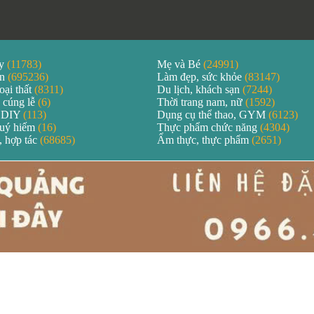
áy
(11783)
Mẹ và Bé
(24991)
ản
(695236)
Làm đẹp, sức khỏe
(83147)
oại thất
(8311)
Du lịch, khách sạn
(7244)
 cúng lễ
(6)
Thời trang nam, nữ
(1592)
 DIY
(113)
Dụng cụ thể thao, GYM
(6123)
quý hiếm
(16)
Thực phẩm chức năng
(4304)
, hợp tác
(68685)
Ẩm thực, thực phẩm
(2651)