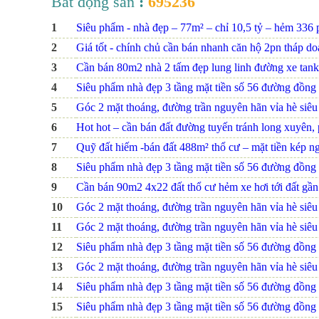
Bất động sản
:
695236
1
Siêu phẩm - nhà đẹp – 77m² – chỉ 10,5 tỷ – hẻm 336 ph
2
Giá tốt - chính chủ cần bán nhanh căn hộ 2pn tháp d
3
Cần bán 80m2 nhà 2 tấm đẹp lung linh đường xe tank
4
Siêu phẩm nhà đẹp 3 tầng mặt tiền số 56 đường đồng na
5
Góc 2 mặt thoáng, đường trần nguyên hãn vỉa hè siêu r
6
Hot hot – cần bán đất đường tuyến tránh long xuyên, p
7
Quỹ đất hiếm -bán đất 488m² thổ cư – mặt tiền kép ng
8
Siêu phẩm nhà đẹp 3 tầng mặt tiền số 56 đường đồng na
9
Cần bán 90m2 4x22 đất thổ cư hẻm xe hơi tới đất gầ
10
Góc 2 mặt thoáng, đường trần nguyên hãn vỉa hè siêu r
11
Góc 2 mặt thoáng, đường trần nguyên hãn vỉa hè siêu r
12
Siêu phẩm nhà đẹp 3 tầng mặt tiền số 56 đường đồng na
13
Góc 2 mặt thoáng, đường trần nguyên hãn vỉa hè siêu r
14
Siêu phẩm nhà đẹp 3 tầng mặt tiền số 56 đường đồng na
15
Siêu phẩm nhà đẹp 3 tầng mặt tiền số 56 đường đồng na