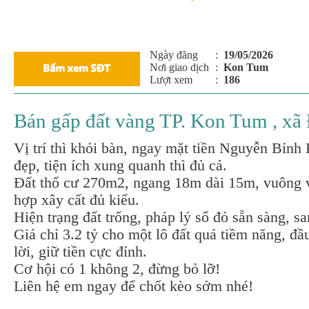
Ngày đăng
:
19/05/2026
Nơi giao dịch
:
Kon Tum
Lượt xem
:
186
Bán gấp đất vàng TP. Kon Tum , xã 
Vị trí thì khỏi bàn, ngay mặt tiền Nguyễn Bỉnh
đẹp, tiện ích xung quanh thì đủ cả.
Đất thổ cư 270m2, ngang 18m dài 15m, vuông v
hợp xây cất đủ kiểu.
Hiện trạng đất trống, pháp lý sổ đỏ sẵn sàng, san
Giá chỉ 3.2 tỷ cho một lô đất quá tiềm năng, đầu
lời, giữ tiền cực đỉnh.
Cơ hội có 1 không 2, đừng bỏ lỡ!
Liên hệ em ngay để chốt kèo sớm nhé!