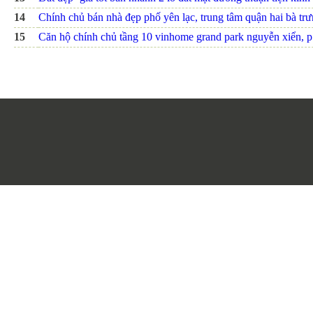
14
Chính chủ bán nhà đẹp phố yên lạc, trung tâm quận hai bà trưn
15
Căn hộ chính chủ tầng 10 vinhome grand park nguyễn xiển, p.