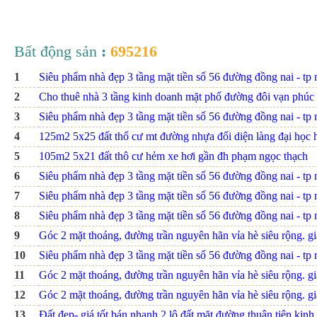
Bất động sản
:
695216
1
Siêu phẩm nhà đẹp 3 tầng mặt tiền số 56 đường đồng nai - tp nh
2
Cho thuê nhà 3 tầng kinh doanh mặt phố đường đôi vạn phúc
3
Siêu phẩm nhà đẹp 3 tầng mặt tiền số 56 đường đồng nai - tp nh
4
125m2 5x25 đất thổ cư mt đường nhựa đối diện làng đại họ
5
105m2 5x21 đất thô cư hẻm xe hơi gần đh phạm ngọc thạch
6
Siêu phẩm nhà đẹp 3 tầng mặt tiền số 56 đường đồng nai - tp nh
7
Siêu phẩm nhà đẹp 3 tầng mặt tiền số 56 đường đồng nai - tp nh
8
Siêu phẩm nhà đẹp 3 tầng mặt tiền số 56 đường đồng nai - tp n
9
Góc 2 mặt thoáng, đường trần nguyên hãn vỉa hè siêu rộng. giá
10
Siêu phẩm nhà đẹp 3 tầng mặt tiền số 56 đường đồng nai - tp n
11
Góc 2 mặt thoáng, đường trần nguyên hãn vỉa hè siêu rộng. giá
12
Góc 2 mặt thoáng, đường trần nguyên hãn vỉa hè siêu rộng. giá
13
Đất đẹp- giá tốt bán nhanh 2 lô đất mặt đường thuận tiện kinh 