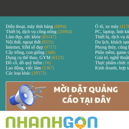
Điện thoại, máy tính bảng
(6894)
Ô tô, xe máy
(117
Thiết bị, dịch vụ công-nông
(20904)
PC, laptop, linh k
Làm đẹp, sức khỏe
(83147)
Thiết bị, dịch vụ
Nội thất, ngoại thất
(8311)
Du lịch, khách sạ
Internet, SIM số đẹp
(9717)
Phong thủy, cúng 
Cây trồng, con giống
(348)
Phần mềm, game 
Dụng cụ thể thao, GYM
(6123)
Giải trí, nghệ thuậ
Đồ cổ, đồ quý hiếm
(16)
Thực phẩm chức 
Lao động, việc làm
(5367)
Kinh doanh, hợp 
Các loại khác
(29573)