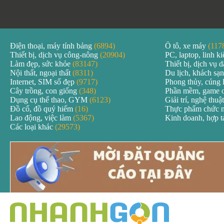
Điện thoại, máy tính bảng
(6894)
Ô tô, xe máy
(117
Thiết bị, dịch vụ công-nông
(20904)
PC, laptop, linh k
Làm đẹp, sức khỏe
(83147)
Thiết bị, dịch vụ
Nội thất, ngoại thất
(8311)
Du lịch, khách sạ
Internet, SIM số đẹp
(9717)
Phong thủy, cúng 
Cây trồng, con giống
(348)
Phần mềm, game 
Dụng cụ thể thao, GYM
(6123)
Giải trí, nghệ thuậ
Đồ cổ, đồ quý hiếm
(16)
Thực phẩm chức 
Lao động, việc làm
(5367)
Kinh doanh, hợp 
Các loại khác
(29573)