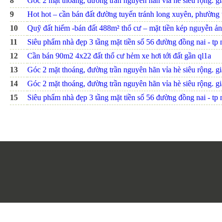
8
Góc 2 mặt thoáng, đường trần nguyên hãn vỉa hè siêu rộng. giá
9
Hot hot – cần bán đất đường tuyến tránh long xuyên, phường th
10
Quỹ đất hiếm -bán đất 488m² thổ cư – mặt tiền kép nguyễn ảnh
11
Siêu phẩm nhà đẹp 3 tầng mặt tiền số 56 đường đồng nai - tp nh
12
Cần bán 90m2 4x22 đất thổ cư hẻm xe hơi tới đất gần ql1a
13
Góc 2 mặt thoáng, đường trần nguyên hãn vỉa hè siêu rộng. giá
14
Góc 2 mặt thoáng, đường trần nguyên hãn vỉa hè siêu rộng. giá
15
Siêu phẩm nhà đẹp 3 tầng mặt tiền số 56 đường đồng nai - tp nh