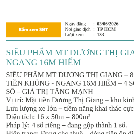
Ngày đăng
:
03/06/2026
Nơi giao dịch
:
TP HCM
Lượt xem
:
133
SIÊU PHẨM MT DƯƠNG THỊ GIA
NGANG 16M HIẾM
SIÊU PHẨM MT DƯƠNG THỊ GIANG – 8
TIỀN KHỦNG - NGANG 16M HIẾM – 4 S
SỔ – GIÁ TRỊ TĂNG MẠNH
Vị trí: Mặt tiền Dương Thị Giang – khu kin
Lưu lượng xe lớn – tiềm năng khai thác cực
Diện tích: 16 x 50m = 800m²
Pháp lý: 4 sổ riêng – đang gộp thành 1 sổ.
Hiện trạng: Đang cho thuê – dòng tiền ổn đị