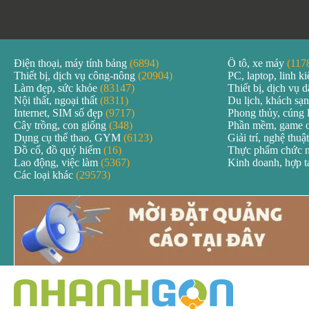
Điện thoại, máy tính bảng
(6894)
Ô tô, xe máy
(117
Thiết bị, dịch vụ công-nông
(20904)
PC, laptop, linh k
Làm đẹp, sức khỏe
(83147)
Thiết bị, dịch vụ
Nội thất, ngoại thất
(8311)
Du lịch, khách sạ
Internet, SIM số đẹp
(9717)
Phong thủy, cúng 
Cây trồng, con giống
(348)
Phần mềm, game 
Dụng cụ thể thao, GYM
(6123)
Giải trí, nghệ thuậ
Đồ cổ, đồ quý hiếm
(16)
Thực phẩm chức 
Lao động, việc làm
(5367)
Kinh doanh, hợp 
Các loại khác
(29573)