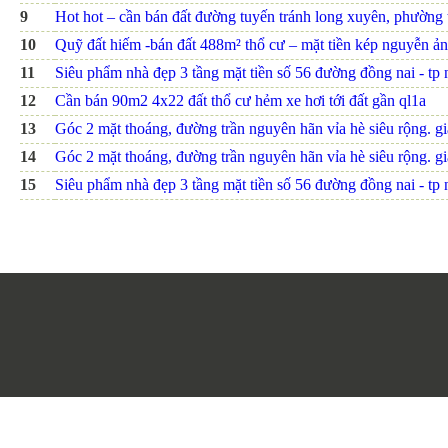
9
Hot hot – cần bán đất đường tuyến tránh long xuyên, phường th
10
Quỹ đất hiếm -bán đất 488m² thổ cư – mặt tiền kép nguyễn ảnh
11
Siêu phẩm nhà đẹp 3 tầng mặt tiền số 56 đường đồng nai - tp nh
12
Cần bán 90m2 4x22 đất thổ cư hẻm xe hơi tới đất gần ql1a
13
Góc 2 mặt thoáng, đường trần nguyên hãn vỉa hè siêu rộng. giá
14
Góc 2 mặt thoáng, đường trần nguyên hãn vỉa hè siêu rộng. giá
15
Siêu phẩm nhà đẹp 3 tầng mặt tiền số 56 đường đồng nai - tp nh