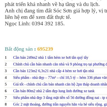
phát triển khá nhanh về hạ tầng và du lịch.
Anh chị đang tìm đất Sóc Sơn giá hợp lý, vị tr
liên hệ em để xem đất thực tế.
Ngọc Linh: 0394 392 185.
Bất động sản
:
695239
1
Cần bán 249m2 nhà 1 tấm hẻm xe hơi tân quý tây
2
Chính chủ cần bán nhanh căn nhà và 9 phòng trọ tại phường đ
3
Cần bán 123m2 6,3x21 nhà cấp 4 hẻm xe hơi tận nhà
4
Siêu phẩm - nhà đẹp – 77m² – chỉ 10,5 tỷ – hẻm 336 phan văn t
5
Giá tốt - chính chủ cần bán nhanh căn hộ 2pn tháp doanh nhâ
6
Cần bán 80m2 nhà 2 tấm đẹp lung linh đường xe tank
7
Siêu phẩm nhà đẹp 3 tầng mặt tiền số 56 đường đồng nai - tp nh
8
Góc 2 mặt thoáng, đường trần nguyên hãn vỉa hè siêu rộng. giá