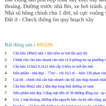
thoáng. Đường trước nhà 8m, xe hơi tránh. 
Nhà sổ hồng chính chủ 1 đời, sổ cực vuông
Đất ở - Check thông tin quy hoạch xây
Bất động sản
:
695239
1
Cần bán 249m2 nhà 1 tấm hẻm xe hơi tân quý tây
2
Chính chủ cần bán nhanh căn nhà và 9 phòng trọ tại phường đ
3
Cần bán 123m2 6,3x21 nhà cấp 4 hẻm xe hơi tận nhà
4
Siêu phẩm - nhà đẹp – 77m² – chỉ 10,5 tỷ – hẻm 336 phan văn t
5
Giá tốt - chính chủ cần bán nhanh căn hộ 2pn tháp doanh nhâ
6
Cần bán 80m2 nhà 2 tấm đẹp lung linh đường xe tank
7
Siêu phẩm nhà đẹp 3 tầng mặt tiền số 56 đường đồng nai - tp nh
8
Góc 2 mặt thoáng, đường trần nguyên hãn vỉa hè siêu rộng. giá