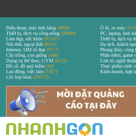
Điện thoại, máy tính bảng
(6894)
Ô tô, xe máy
(117
Thiết bị, dịch vụ công-nông
(20904)
PC, laptop, linh k
Làm đẹp, sức khỏe
(83147)
Thiết bị, dịch vụ
Nội thất, ngoại thất
(8311)
Du lịch, khách sạ
Internet, SIM số đẹp
(9717)
Phong thủy, cúng 
Cây trồng, con giống
(348)
Phần mềm, game 
Dụng cụ thể thao, GYM
(6123)
Giải trí, nghệ thuậ
Đồ cổ, đồ quý hiếm
(16)
Thực phẩm chức 
Lao động, việc làm
(5367)
Kinh doanh, hợp 
Các loại khác
(29573)