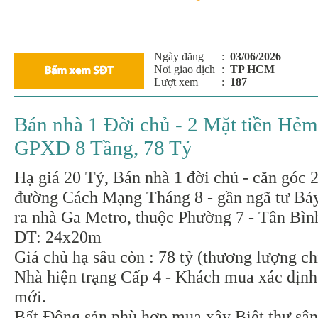
Ngày đăng
:
03/06/2026
Nơi giao dịch
:
TP HCM
Lượt xem
:
187
Bán nhà 1 Đời chủ - 2 Mặt tiền Hẻ
GPXD 8 Tầng, 78 Tỷ
Hạ giá 20 Tỷ, Bán nhà 1 đời chủ - căn góc 
đường Cách Mạng Tháng 8 - gần ngã tư Bảy
ra nhà Ga Metro, thuộc Phường 7 - Tân Bìn
DT: 24x20m
Giá chủ hạ sâu còn : 78 tỷ (thương lượng ch
Nhà hiện trạng Cấp 4 - Khách mua xác địn
mới.
Bất Động sản phù hợp mua xây Biệt thự sân