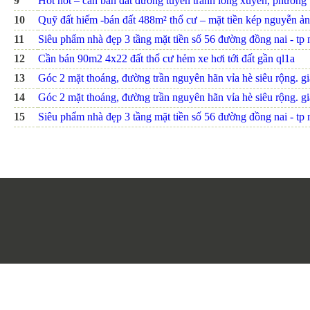
9
Hot hot – cần bán đất đường tuyến tránh long xuyên, phường th
10
Quỹ đất hiếm -bán đất 488m² thổ cư – mặt tiền kép nguyễn ảnh
11
Siêu phẩm nhà đẹp 3 tầng mặt tiền số 56 đường đồng nai - tp nh
12
Cần bán 90m2 4x22 đất thổ cư hẻm xe hơi tới đất gần ql1a
13
Góc 2 mặt thoáng, đường trần nguyên hãn vỉa hè siêu rộng. giá
14
Góc 2 mặt thoáng, đường trần nguyên hãn vỉa hè siêu rộng. giá
15
Siêu phẩm nhà đẹp 3 tầng mặt tiền số 56 đường đồng nai - tp nh