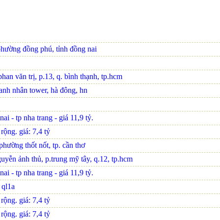
phường đồng phú, tỉnh đồng nai
an văn trị, p.13, q. bình thạnh, tp.hcm
oanh nhân tower, hà đông, hn
i - tp nha trang - giá 11,9 tỷ.
ộng. giá: 7,4 tỷ
hường thốt nốt, tp. cần thơ
uyễn ảnh thủ, p.trung mỹ tây, q.12, tp.hcm
i - tp nha trang - giá 11,9 tỷ.
n ql1a
ộng. giá: 7,4 tỷ
ộng. giá: 7,4 tỷ