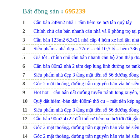
Bất động sản
:
695239
1
Cần bán 249m2 nhà 1 tấm hẻm xe hơi tân quý tây
2
Chính chủ cần bán nhanh căn nhà và 9 phòng trọ tại 
3
Cần bán 123m2 6,3x21 nhà cấp 4 hẻm xe hơi tận nhà
4
Siêu phẩm - nhà đẹp – 77m² – chỉ 10,5 tỷ – hẻm 336 ph
5
Giá tốt - chính chủ cần bán nhanh căn hộ 2pn tháp d
6
Cần bán 80m2 nhà 2 tấm đẹp lung linh đường xe tank
7
Siêu phẩm nhà đẹp 3 tầng mặt tiền số 56 đường đồng na
8
Góc 2 mặt thoáng, đường trần nguyên hãn vỉa hè siêu r
9
Hot hot – cần bán đất đường tuyến tránh long xuyên, p
10
Quỹ đất hiếm -bán đất 488m² thổ cư – mặt tiền kép ng
11
Siêu phẩm nhà đẹp 3 tầng mặt tiền số 56 đường đồng na
12
Cần bán 90m2 4x22 đất thổ cư hẻm xe hơi tới đất gầ
13
Góc 2 mặt thoáng, đường trần nguyên hãn vỉa hè siêu r
14
Góc 2 mặt thoáng, đường trần nguyên hãn vỉa hè siêu r