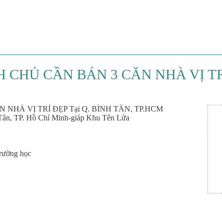
H CHỦ CẦN BÁN 3 CĂN NHÀ VỊ TRÍ
 NHÀ VỊ TRÍ ĐẸP Tại Q. BÌNH TÂN, TP.HCM
Tân, TP. Hồ Chí Minh-giáp Khu Tên Lửa
rường học