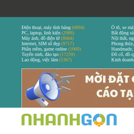
Điện thoại, máy tính bảng
(6894)
Ô tô, xe m
PC, laptop, linh kiện
(2988)
Bất động s
Máy ảnh, đồ điện tử
(8684)
Nội thất, ng
Internet, SIM số đẹp
(9717)
Phong thủy,
Phần mềm, game online
(1069)
Handmade,
Tuyển sinh, đào tạo
(17259)
Đồ cổ, đồ 
Lao động, việc làm
(5367)
Kinh doanh