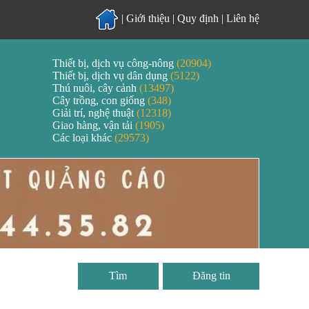
|
Giới thiệu
|
Quy định
|
Liên hệ
Thiết bị, dịch vụ công-nông
(20904)
Thiết bị, dịch vụ dân dụng
(5122)
Thú nuôi, cây cảnh
(13497)
Cây trồng, con giống
(348)
Giải trí, nghệ thuật
(12318)
Giao hàng, vận tải
(1905)
Các loại khác
(29573)
Đăng tin