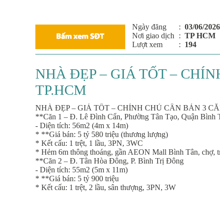
Ngày đăng
:
03/06/2026
Nơi giao dịch
:
TP HCM
Lượt xem
:
194
NHÀ ĐẸP – GIÁ TỐT – CHÍN
TP.HCM
NHÀ ĐẸP – GIÁ TỐT – CHÍNH CHỦ CẦN BÁN 3 CĂN
**Căn 1 – Đ. Lê Đình Cẩn, Phường Tân Tạo, Quận Bình 
- Diện tích: 56m2 (4m x 14m)
* **Giá bán: 5 tỷ 580 triệu (thương lượng)
* Kết cấu: 1 trệt, 1 lầu, 3PN, 3WC
* Hẻm 6m thông thoáng, gần AEON Mall Bình Tân, chợ, t
**Căn 2 – Đ. Tân Hòa Đông, P. Bình Trị Đông
- Diện tích: 55m2 (5m x 11m)
* **Giá bán: 5 tỷ 900 triệu
* Kết cấu: 1 trệt, 2 lầu, sân thượng, 3PN, 3W