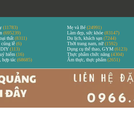
áy
(11783)
Mẹ và Bé
(24991)
ản
(695239)
Làm đẹp, sức khỏe
(83147)
oại thất
(8311)
Du lịch, khách sạn
(7244)
 cúng lễ
(6)
Thời trang nam, nữ
(1592)
 DIY
(113)
Dụng cụ thể thao, GYM
(6123)
quý hiếm
(16)
Thực phẩm chức năng
(4304)
, hợp tác
(68685)
Ẩm thực, thực phẩm
(2651)