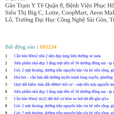
Gần Trạm Y Tế Quận 8, Bệnh Viện Phục H
Siêu Thị Big C, Lotte, CoopMart, Aeon Mal
Lỗ, Trường Đại Học Công Nghệ Sài Gòn, 
Bất động sản
:
695234
1
Cần bán 80m2 nhà 2 tấm đẹp lung linh đường xe tank
2
Siêu phẩm nhà đẹp 3 tầng mặt tiền số 56 đường đồng nai - tp nh
3
Góc 2 mặt thoáng, đường trần nguyên hãn vỉa hè siêu rộng. giá
4
Hot hot – cần bán đất đường tuyến tránh long xuyên, phường th
5
Quỹ đất hiếm -bán đất 488m² thổ cư – mặt tiền kép nguyễn ảnh
6
Siêu phẩm nhà đẹp 3 tầng mặt tiền số 56 đường đồng nai - tp nh
7
Cần bán 90m2 4x22 đất thổ cư hẻm xe hơi tới đất gần ql1a
8
Góc 2 mặt thoáng, đường trần nguyên hãn vỉa hè siêu rộng. giá
9
Góc 2 mặt thoáng, đường trần nguyên hãn vỉa hè siêu rộng. giá