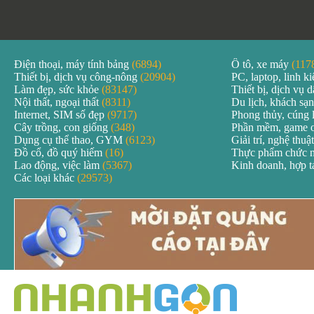
Điện thoại, máy tính bảng
(6894)
Ô tô, xe máy
(117
Thiết bị, dịch vụ công-nông
(20904)
PC, laptop, linh k
Làm đẹp, sức khỏe
(83147)
Thiết bị, dịch vụ
Nội thất, ngoại thất
(8311)
Du lịch, khách sạ
Internet, SIM số đẹp
(9717)
Phong thủy, cúng 
Cây trồng, con giống
(348)
Phần mềm, game 
Dụng cụ thể thao, GYM
(6123)
Giải trí, nghệ thuậ
Đồ cổ, đồ quý hiếm
(16)
Thực phẩm chức 
Lao động, việc làm
(5367)
Kinh doanh, hợp 
Các loại khác
(29573)