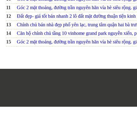
11
Góc 2 mặt thoáng, đường trần nguyên hãn vỉa hè siêu rộng. giá
12
Đất đẹp- giá tốt bán nhanh 2 lô đất mặt đường thuận tiện kinh 
13
Chính chủ bán nhà đẹp phố yên lạc, trung tâm quận hai bà trưn
14
Căn hộ chính chủ tầng 10 vinhome grand park nguyễn xiển, p.
15
Góc 2 mặt thoáng, đường trần nguyên hãn vỉa hè siêu rộng. giá