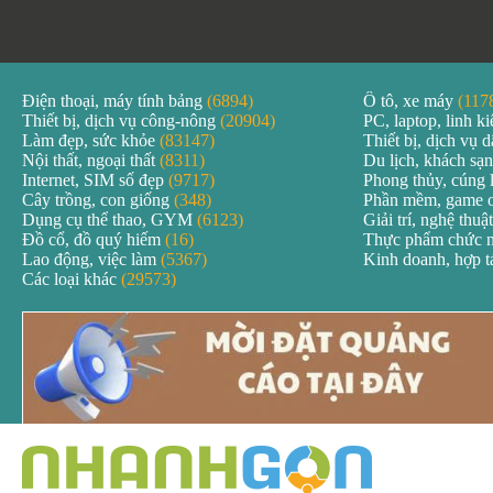
Điện thoại, máy tính bảng
(6894)
Ô tô, xe máy
(117
Thiết bị, dịch vụ công-nông
(20904)
PC, laptop, linh k
Làm đẹp, sức khỏe
(83147)
Thiết bị, dịch vụ
Nội thất, ngoại thất
(8311)
Du lịch, khách sạ
Internet, SIM số đẹp
(9717)
Phong thủy, cúng 
Cây trồng, con giống
(348)
Phần mềm, game 
Dụng cụ thể thao, GYM
(6123)
Giải trí, nghệ thuậ
Đồ cổ, đồ quý hiếm
(16)
Thực phẩm chức 
Lao động, việc làm
(5367)
Kinh doanh, hợp 
Các loại khác
(29573)