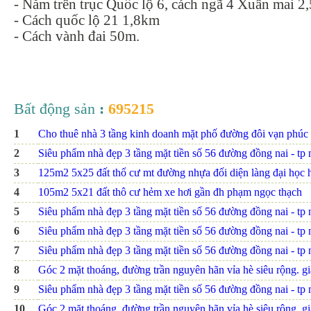
- Nằm trên trục Quốc lộ 6, cách ngã 4 Xuân mai 2
- Cách quốc lộ 21 1,8km
- Cách vành đai 50m.
Bất động sản
:
695215
1
Cho thuê nhà 3 tầng kinh doanh mặt phố đường đôi vạn phúc
2
Siêu phẩm nhà đẹp 3 tầng mặt tiền số 56 đường đồng nai - tp nh
3
125m2 5x25 đất thổ cư mt đường nhựa đối diện làng đại họ
4
105m2 5x21 đất thô cư hẻm xe hơi gần đh phạm ngọc thạch
5
Siêu phẩm nhà đẹp 3 tầng mặt tiền số 56 đường đồng nai - tp nh
6
Siêu phẩm nhà đẹp 3 tầng mặt tiền số 56 đường đồng nai - tp nh
7
Siêu phẩm nhà đẹp 3 tầng mặt tiền số 56 đường đồng nai - tp n
8
Góc 2 mặt thoáng, đường trần nguyên hãn vỉa hè siêu rộng. giá
9
Siêu phẩm nhà đẹp 3 tầng mặt tiền số 56 đường đồng nai - tp n
10
Góc 2 mặt thoáng, đường trần nguyên hãn vỉa hè siêu rộng. giá