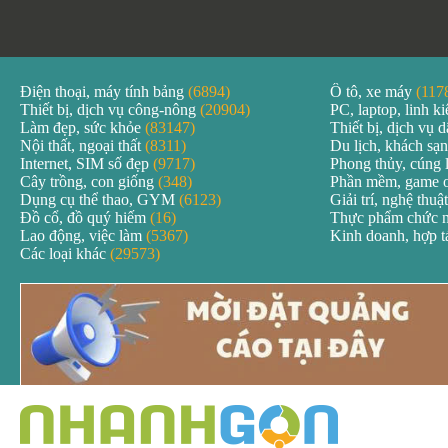
Điện thoại, máy tính bảng
(6894)
Ô tô, xe máy
(117
Thiết bị, dịch vụ công-nông
(20904)
PC, laptop, linh k
Làm đẹp, sức khỏe
(83147)
Thiết bị, dịch vụ
Nội thất, ngoại thất
(8311)
Du lịch, khách sạ
Internet, SIM số đẹp
(9717)
Phong thủy, cúng 
Cây trồng, con giống
(348)
Phần mềm, game 
Dụng cụ thể thao, GYM
(6123)
Giải trí, nghệ thuậ
Đồ cổ, đồ quý hiếm
(16)
Thực phẩm chức 
Lao động, việc làm
(5367)
Kinh doanh, hợp 
Các loại khác
(29573)