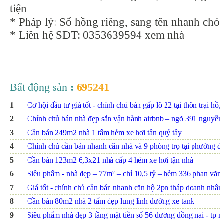
tiện
* Pháp lý: Sổ hồng riêng, sang tên nhanh ch
* Liên hệ SĐT: 0353639594 xem nhà
Bất động sản
:
695241
1
Cơ hội đầu tư giá tốt - chính chủ bán gấp lô 22 tại thôn trại hồ
2
Chính chủ bán nhà đẹp sẵn vận hành airbnb – ngõ 391 nguyễn 
3
Cần bán 249m2 nhà 1 tấm hẻm xe hơi tân quý tây
4
Chính chủ cần bán nhanh căn nhà và 9 phòng trọ tại phường đ
5
Cần bán 123m2 6,3x21 nhà cấp 4 hẻm xe hơi tận nhà
6
Siêu phẩm - nhà đẹp – 77m² – chỉ 10,5 tỷ – hẻm 336 phan văn t
7
Giá tốt - chính chủ cần bán nhanh căn hộ 2pn tháp doanh nhâ
8
Cần bán 80m2 nhà 2 tấm đẹp lung linh đường xe tank
9
Siêu phẩm nhà đẹp 3 tầng mặt tiền số 56 đường đồng nai - tp nh