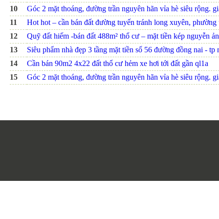
10
Góc 2 mặt thoáng, đường trần nguyên hãn vỉa hè siêu rộng. giá
11
Hot hot – cần bán đất đường tuyến tránh long xuyên, phường th
12
Quỹ đất hiếm -bán đất 488m² thổ cư – mặt tiền kép nguyễn ảnh
13
Siêu phẩm nhà đẹp 3 tầng mặt tiền số 56 đường đồng nai - tp nh
14
Cần bán 90m2 4x22 đất thổ cư hẻm xe hơi tới đất gần ql1a
15
Góc 2 mặt thoáng, đường trần nguyên hãn vỉa hè siêu rộng. giá