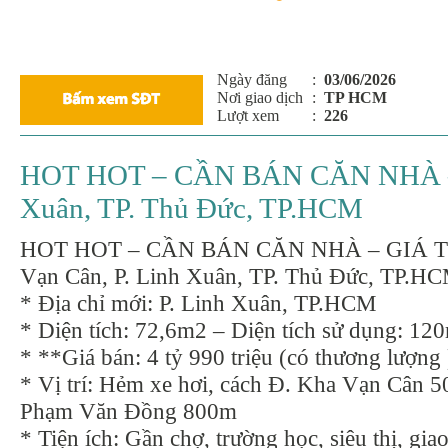
Ngày đăng
:
03/06/2026
Nơi giao dịch
:
TP HCM
Lượt xem
:
226
HOT HOT – CẦN BÁN CĂN NHÀ – G
Xuân, TP. Thủ Đức, TP.HCM
HOT HOT – CẦN BÁN CĂN NHÀ – GIÁ TỐ
Vạn Cân, P. Linh Xuân, TP. Thủ Đức, TP.H
* Địa chỉ mới: P. Linh Xuân, TP.HCM
* Diện tích: 72,6m2 – Diện tích sử dụng: 12
* **Giá bán: 4 tỷ 990 triệu (có thương lượng 
* Vị trí: Hẻm xe hơi, cách Đ. Kha Vạn Cân 5
Phạm Văn Đồng 800m
* Tiện ích: Gần chợ, trường học, siêu thị, gia