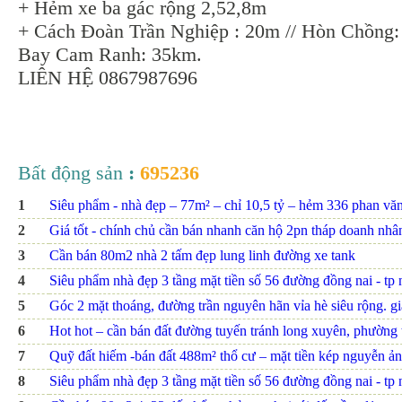
+ Hẻm xe ba gác rộng 2,52,8m
+ Cách Đoàn Trần Nghiệp : 20m // Hòn Chồng:
Bay Cam Ranh: 35km.
LIÊN HỆ 0867987696
Bất động sản
:
695236
1
Siêu phẩm - nhà đẹp – 77m² – chỉ 10,5 tỷ – hẻm 336 phan văn t
2
Giá tốt - chính chủ cần bán nhanh căn hộ 2pn tháp doanh nhâ
3
Cần bán 80m2 nhà 2 tấm đẹp lung linh đường xe tank
4
Siêu phẩm nhà đẹp 3 tầng mặt tiền số 56 đường đồng nai - tp nh
5
Góc 2 mặt thoáng, đường trần nguyên hãn vỉa hè siêu rộng. giá
6
Hot hot – cần bán đất đường tuyến tránh long xuyên, phường th
7
Quỹ đất hiếm -bán đất 488m² thổ cư – mặt tiền kép nguyễn ảnh
8
Siêu phẩm nhà đẹp 3 tầng mặt tiền số 56 đường đồng nai - tp nh