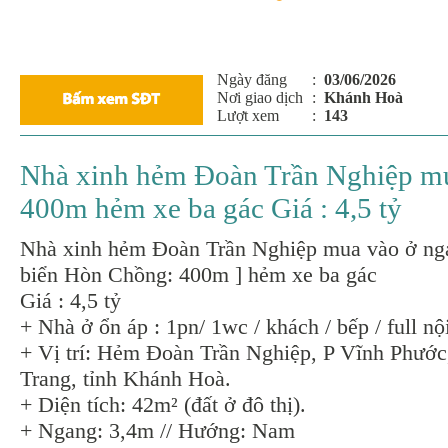
Ngày đăng
:
03/06/2026
Nơi giao dịch
:
Khánh Hoà
Lượt xem
:
143
Nhà xinh hẻm Đoàn Trần Nghiệp mu
400m hẻm xe ba gác Giá : 4,5 tỷ
Nhà xinh hẻm Đoàn Trần Nghiệp mua vào ở nga
biển Hòn Chồng: 400m ] hẻm xe ba gác
Giá : 4,5 tỷ
+ Nhà ở ổn áp : 1pn/ 1wc / khách / bếp / full nội
+ Vị trí: Hẻm Đoàn Trần Nghiệp, P Vĩnh Phước
Trang, tỉnh Khánh Hoà.
+ Diện tích: 42m² (đất ở đô thị).
+ Ngang: 3,4m // Hướng: Nam