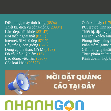
Điện thoại, máy tính bảng
(6894)
Ô tô, xe máy
(117
Thiết bị, dịch vụ công-nông
(20904)
PC, laptop, linh k
Làm đẹp, sức khỏe
(83147)
Thiết bị, dịch vụ
Nội thất, ngoại thất
(8311)
Du lịch, khách sạ
Internet, SIM số đẹp
(9717)
Phong thủy, cúng 
Cây trồng, con giống
(348)
Phần mềm, game 
Dụng cụ thể thao, GYM
(6123)
Giải trí, nghệ thuậ
Đồ cổ, đồ quý hiếm
(16)
Thực phẩm chức 
Lao động, việc làm
(5367)
Kinh doanh, hợp 
Các loại khác
(29573)