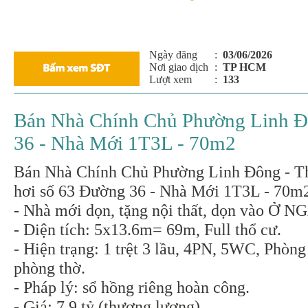
Ngày đăng
:
03/06/2026
Nơi giao dịch
:
TP HCM
Lượt xem
:
133
Bán Nhà Chính Chủ Phường Linh Đô
36 - Nhà Mới 1T3L - 70m2
Bán Nhà Chính Chủ Phường Linh Đông - T
hơi số 63 Đường 36 - Nhà Mới 1T3L - 70m
- Nhà mới dọn, tặng nội thất, dọn vào Ở N
- Diện tích: 5x13.6m= 69m, Full thổ cư.
- Hiện trạng: 1 trệt 3 lầu, 4PN, 5WC, Phòng
phòng thờ.
- Pháp lý: sổ hồng riêng hoàn công.
- Giá: 7.9 tỷ (thương lượng).