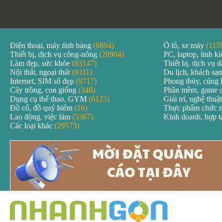
Điện thoại, máy tính bảng
(6894)
Ô tô, xe máy
(117
Thiết bị, dịch vụ công-nông
(20904)
PC, laptop, linh k
Làm đẹp, sức khỏe
(83147)
Thiết bị, dịch vụ
Nội thất, ngoại thất
(8311)
Du lịch, khách sạ
Internet, SIM số đẹp
(9717)
Phong thủy, cúng 
Cây trồng, con giống
(348)
Phần mềm, game 
Dụng cụ thể thao, GYM
(6123)
Giải trí, nghệ thuậ
Đồ cổ, đồ quý hiếm
(16)
Thực phẩm chức 
Lao động, việc làm
(5367)
Kinh doanh, hợp 
Các loại khác
(29573)